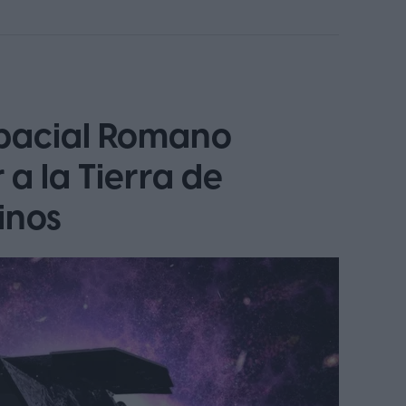
spacial Romano
 a la Tierra de
inos