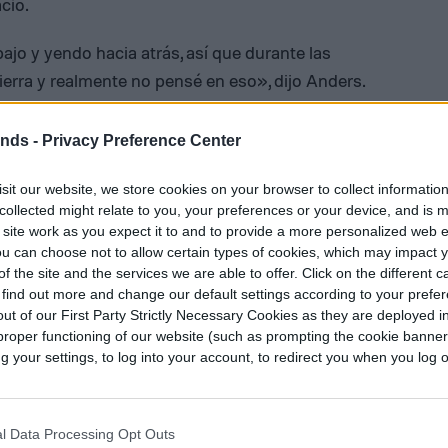
cio.
ajo y yendo hacia atrás, así que durante las
ierra y realmente no pensé en eso», dijo Anders.
ends -
Privacy Preference Center
sit our website, we store cookies on your browser to collect informatio
collected might relate to you, your preferences or your device, and is 
 site work as you expect it to and to provide a more personalized web 
u can choose not to allow certain types of cookies, which may impact 
f the site and the services we are able to offer. Click on the different 
 find out more and change our default settings according to your prefe
ut of our First Party Strictly Necessary Cookies as they are deployed in
proper functioning of our website (such as prompting the cookie banne
your settings, to log into your account, to redirect you when you log ou
l Data Processing Opt Outs