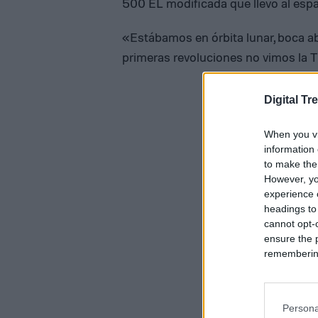
500 EL modificada que llevó al espa
«Estábamos en órbita lunar, boca ab
primeras revoluciones no vimos la T
Digital Tr
When you vi
information 
to make the
However, yo
experience o
headings to
cannot opt-o
ensure the 
remembering 
Persona