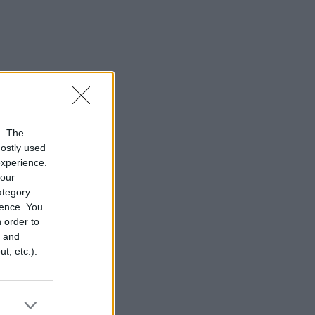
n. The
mostly used
experience.
your
category
rence. You
 order to
r and
t, etc.).