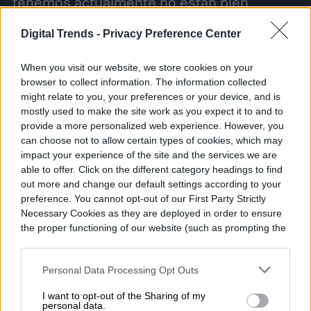
tenemos actualmente no están bien
ubicados para su estudio”, concluye.
Digital Trends -
Privacy Preference Center
When you visit our website, we store cookies on your
browser to collect information. The information collected
might relate to you, your preferences or your device, and is
mostly used to make the site work as you expect it to and to
provide a more personalized web experience. However, you
can choose not to allow certain types of cookies, which may
impact your experience of the site and the services we are
able to offer. Click on the different category headings to find
out more and change our default settings according to your
preference. You cannot opt-out of our First Party Strictly
Necessary Cookies as they are deployed in order to ensure
the proper functioning of our website (such as prompting the
cookie banner and remembering your settings, to log into
your account, to redirect you when you log out, etc.).
Personal Data Processing Opt Outs
I want to opt-out of the Sharing of my
personal data.