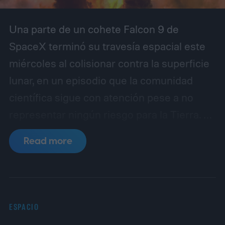
Una parte de un cohete Falcon 9 de
SpaceX terminó su travesía espacial este
miércoles al colisionar contra la superficie
lunar, en un episodio que la comunidad
científica sigue con atención pese a no
representar ningún riesgo para la Tierra. Se
trata de la segunda etapa del lanzador,
Read more
utilizada en enero de 2025 para poner en
órbita dos módulos de aterrizaje no
tripulados: el Blue Ghost, de la firma Firefly
Aerospace, y el Hakuto-R Mission 2,
ESPACIO
desarrollado por la compañía japonesa