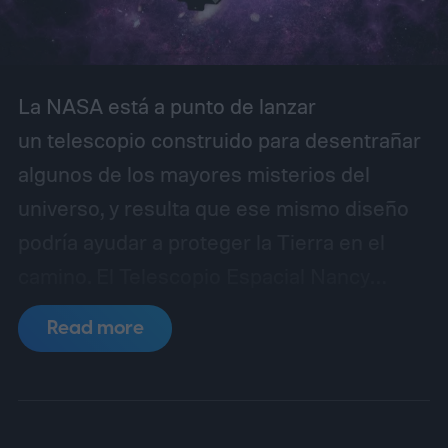
La NASA está a punto de lanzar
un telescopio construido para desentrañar
algunos de los mayores misterios del
universo, y resulta que ese mismo diseño
podría ayudar a proteger la Tierra en el
camino.
El Telescopio Espacial Nancy
Grace Roman está programado para
Read more
despegar desde el Centro Espacial
Kennedy el 30 de agosto de 2026, con una
misión principal centrada en estudiar la
materia oscura y la energía oscura, las