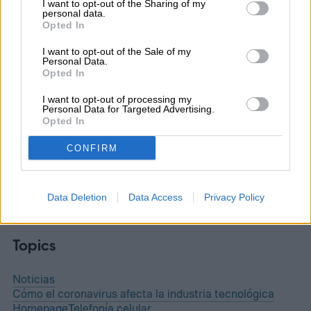
I want to opt-out of the Sharing of my
personal data.
Luis Miguel Paredes
Opted In
Author
I want to opt-out of the Sale of my
Personal Data.
Opted In
I want to opt-out of processing my
Personal Data for Targeted Advertising.
Luis Miguel Paredes tiene interés en
Opted In
temas como computación, Motorola,
CONFIRM
Netflix, YouTube, Telegram, WhatsApp y
Huawei…
Data Deletion
Data Access
Privacy Policy
Topics
Noticias
Cómo el coronavirus afecta la industria tecnológica
Homepage
Telefonía celular