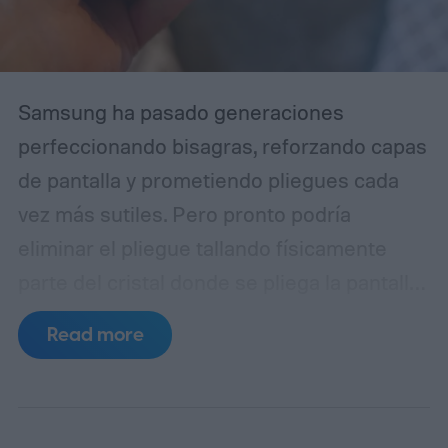
Samsung ha pasado generaciones
perfeccionando bisagras, reforzando capas
de pantalla y prometiendo pliegues cada
vez más sutiles. Pero pronto podría
eliminar el pliegue tallando físicamente
parte del cristal donde se pliega la pantalla.
Samsung Display está desarrollando una
Read more
capa de cubierta OLED plegable conocida
como Center-Etched Thin Glass, o CTG,
junto con sus proveedores. La tecnología