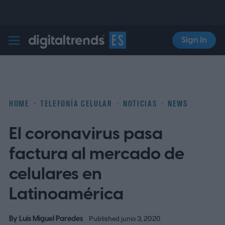
Sign In
Digital Trends Español
HOME
TELEFONÍA CELULAR
NOTICIAS
NEWS
El coronavirus pasa
factura al mercado de
celulares en
Latinoamérica
By
Luis Miguel Paredes
Published junio 3, 2020