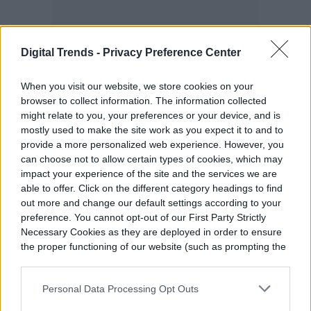
Digital Trends -
Privacy Preference Center
When you visit our website, we store cookies on your
browser to collect information. The information collected
might relate to you, your preferences or your device, and is
mostly used to make the site work as you expect it to and to
provide a more personalized web experience. However, you
can choose not to allow certain types of cookies, which may
«Esperamos que los dispositivos 5G estén
impact your experience of the site and the services we are
por arriba de los 800 dólares. Entonces,
able to offer. Click on the different category headings to find
out more and change our default settings according to your
son distintas las situaciones que harán que
preference. You cannot opt-out of our First Party Strictly
la implementación de esta tecnología se
Necessary Cookies as they are deployed in order to ensure
the proper functioning of our website (such as prompting the
retrase», finaliza Mendoza.
cookie banner and remembering your settings, to log into
your account, to redirect you when you log out, etc.).
Personal Data Processing Opt Outs