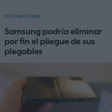
que suenan espectaculares en el papel,
pero que en el uso diario no justifican lo
TELEFONÍA CELULAR
que cuestan.
Los 7 nombres que
Samsung podría eliminar
encabezan la lista negra
por fin el pliegue de sus
plegables