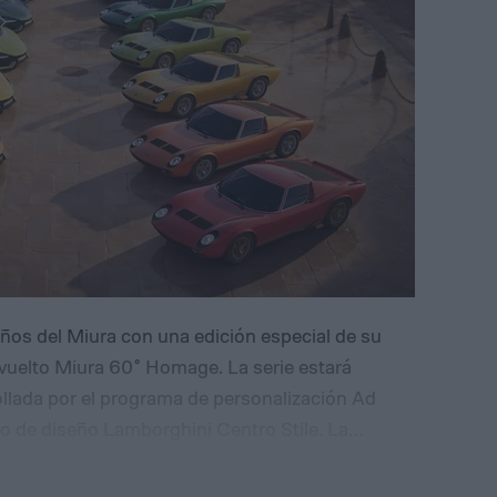
os del Miura con una edición especial de su
evuelto Miura 60° Homage. La serie estará
ollada por el programa de personalización Ad
 de diseño Lamborghini Centro Stile. La
 realizará durante la Monterey Car Week, en
rios elementos visuales asociados con el Miura