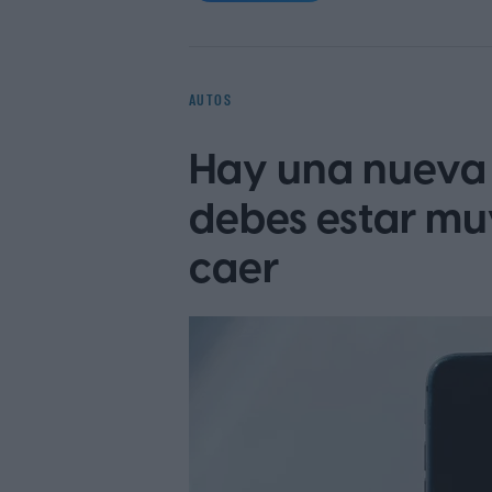
original, presentado en 1966 y con
modernos con motor central trasero
entregaba 385 CV y podía superar l
AUTOS
nuevos estándares para los automóvi
Hay una nueva 
debes estar mu
caer