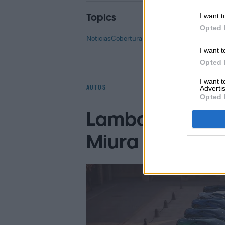
Topics
I want t
Opted 
Noticias
Cobertura de Netflix
Homepage
Servic
I want t
Opted 
I want 
AUTOS
Advertis
Opted 
Lamborghini rev
Miura con un ex