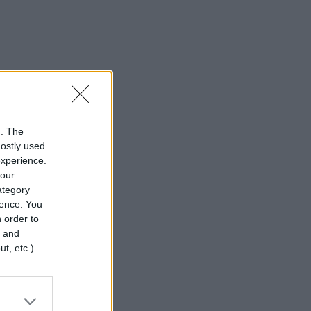
n. The
mostly used
experience.
your
category
rence. You
 order to
r and
t, etc.).