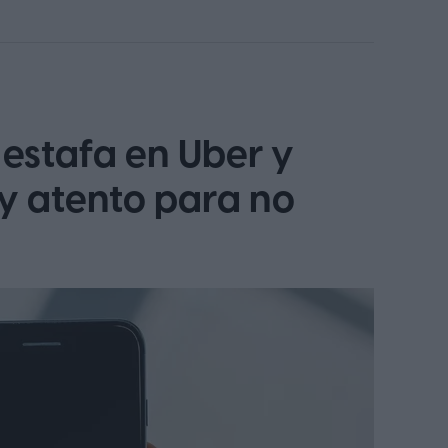
siderado uno de los primeros superdeportivos
. En su versión más potente, aquel modelo
os 290 km/h, cifras que ayudaron a establecer
les de altas prestaciones.
estafa en Uber y
y atento para no