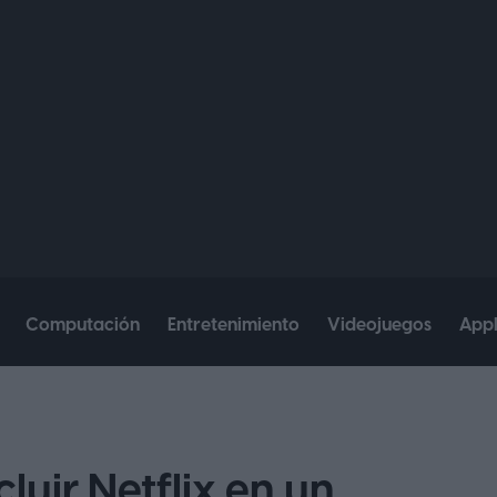
Computación
Entretenimiento
Videojuegos
App
luir Netflix en un