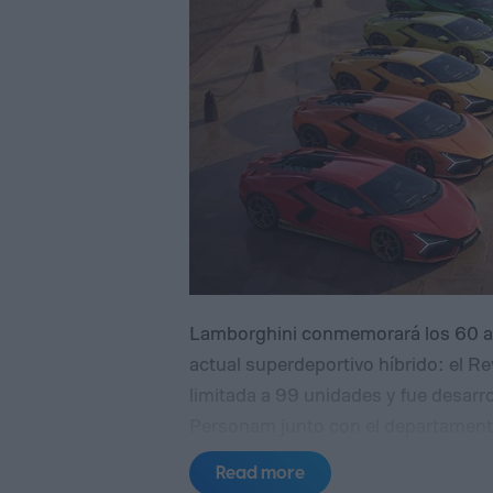
Lamborghini conmemorará los 60 añ
actual superdeportivo híbrido: el R
limitada a 99 unidades y fue desarr
Personam junto con el departamento
presentación mundial del modelo se
Read more
California.
El homenaje recurre a va