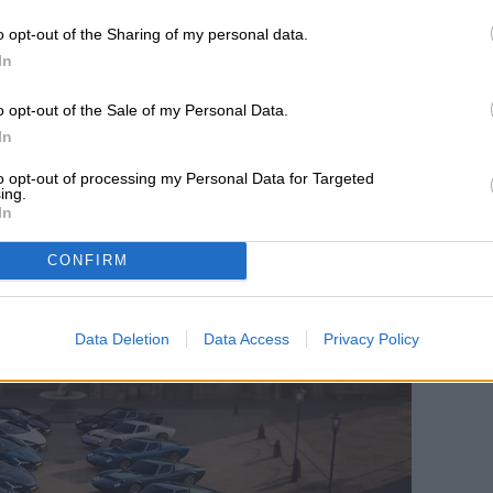
o opt-out of the Sharing of my personal data.
In
ios de streaming
o opt-out of the Sale of my Personal Data.
In
to opt-out of processing my Personal Data for Targeted
ing.
In
ive la leyenda del
CONFIRM
clusivo Revuelto
Data Deletion
Data Access
Privacy Policy