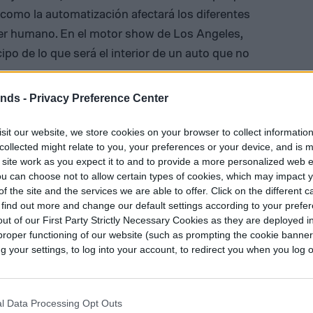
como la automatización afectará los diferentes
ser humano. En el motor show de Los Angeles,
icipo de lo que será el interior de un auto que no
ends -
Privacy Preference Center
rollado un sistema de conducción autónomo
serie. Llamado “
Intellisafe Auto Pilot
”, el sistema
sit our website, we store cookies on your browser to collect informatio
ertas condiciones, y será testeado por clientes
collected might relate to you, your preferences or your device, and is 
 site work as you expect it to and to provide a more personalized web 
 de
Gothenburg, Suecia
próximamente.
u can choose not to allow certain types of cookies, which may impact 
f the site and the services we are able to offer. Click on the different 
 find out more and change our default settings according to your prefe
ut of our First Party Strictly Necessary Cookies as they are deployed in
proper functioning of our website (such as prompting the cookie banne
o
your settings, to log into your account, to redirect you when you log ou
l Data Processing Opt Outs