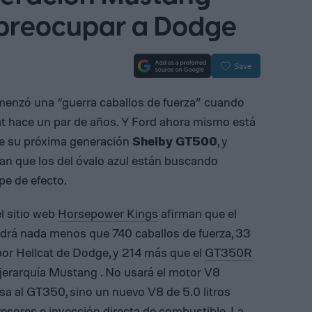
preocupar a Dodge
Save
enzó una “guerra caballos de fuerza” cuando
at hace un par de años. Y Ford ahora mismo está
 de su próxima generación
Shelby GT500
, y
can que los del óvalo azul están buscando
pe de efecto.
l sitio web
Horsepower Kings
afirman que el
drá nada menos que 740 caballos de fuerza, 33
or Hellcat de Dodge, y 214 más que el
GT350R
a jerarquía Mustang . No usará el motor V8
lsa al GT350, sino un nuevo V8 de 5.0 litros
sores e inyección directa de combustible. La