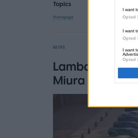
Topics
I want t
Homepage
Opted 
I want t
Opted 
AUTOS
I want 
Advertis
Opted 
Lamborghini rev
Miura con un ex