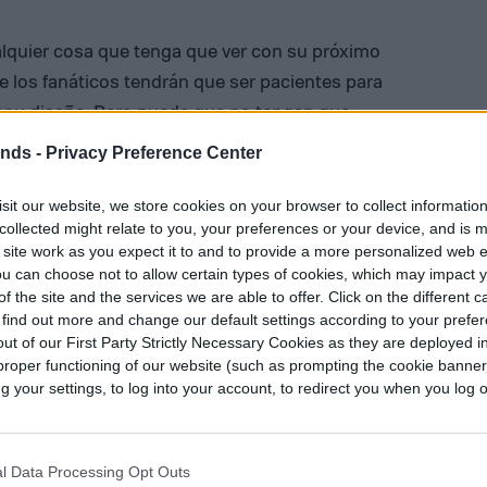
alquier cosa que tenga que ver con su próximo
ue los fanáticos tendrán que ser pacientes para
r y diseño. Pero puede que no tengan que
ue el
GT500
está programado —tentativamente
ends -
Privacy Preference Center
 mismo otoño, durante el Auto Show de Los
ximo año, en el Auto Show de Detroit. En
sit our website, we store cookies on your browser to collect informatio
collected might relate to you, your preferences or your device, and is 
omo modelo 2018.
 site work as you expect it to and to provide a more personalized web 
u can choose not to allow certain types of cookies, which may impact 
f the site and the services we are able to offer. Click on the different 
 find out more and change our default settings according to your prefe
ut of our First Party Strictly Necessary Cookies as they are deployed in
proper functioning of our website (such as prompting the cookie banne
tributor
your settings, to log into your account, to redirect you when you log ou
l Data Processing Opt Outs