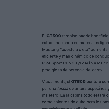
El
GT500
también podría beneficiar
estado haciendo en materiales ligero
Mustang “puesto a dieta” aumentará
eficiente y más dinámico de conduc
Pilot Sport Cup 2 ayudarán a los c
prodigiosa de potencia del
carro
.
Visualmente, el
GT500
contará con
por una
fascia
delantera específica y
maletero. En la cabina todo estará or
como asientos de cubo para los pas
especialmente diseñado.