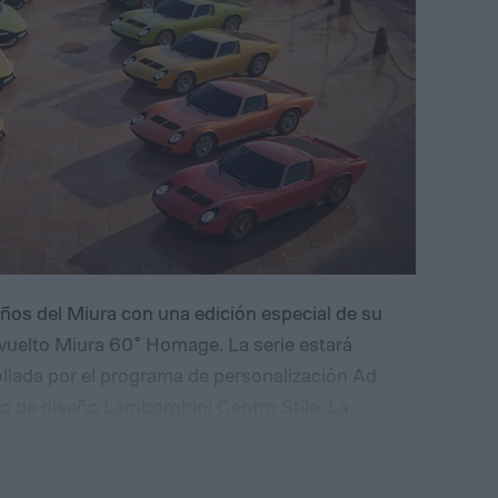
os del Miura con una edición especial de su
evuelto Miura 60° Homage. La serie estará
ollada por el programa de personalización Ad
 de diseño Lamborghini Centro Stile. La
 realizará durante la Monterey Car Week, en
rios elementos visuales asociados con el Miura