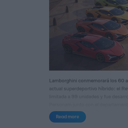
Lamborghini conmemorará los 60 añ
actual superdeportivo híbrido: el R
limitada a 99 unidades y fue desarr
Personam junto con el departamento
presentación mundial del modelo se
Read more
California.
El homenaje recurre a va