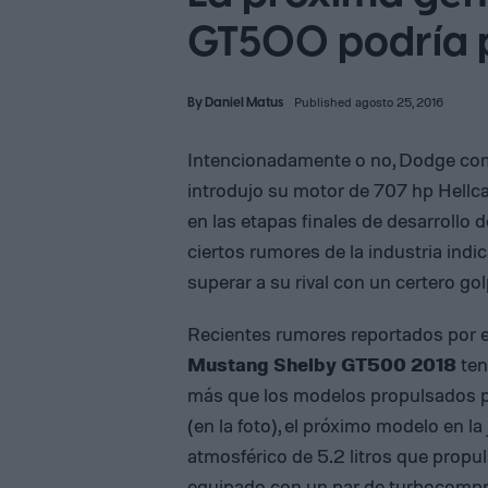
GT500 podría 
By
Daniel Matus
Published agosto 25, 2016
Intencionadamente o no, Dodge com
introdujo su motor de 707 hp Hellc
en las etapas finales de desarrollo
ciertos rumores de la industria indi
superar a su rival con un certero gol
Recientes rumores reportados por e
Mustang Shelby GT500 2018
ten
más que los modelos propulsados p
(en la foto), el próximo modelo en l
atmosférico de 5.2 litros que propu
equipado con un par de turbocompre