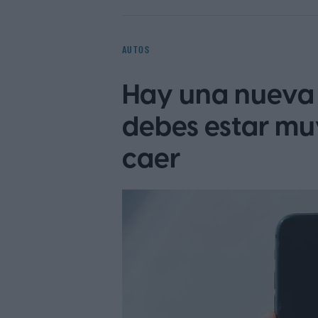
original, presentado en 1966 y con
modernos con motor central trasero
entregaba 385 CV y podía superar l
AUTOS
nuevos estándares para los automóvi
Hay una nueva 
debes estar mu
caer