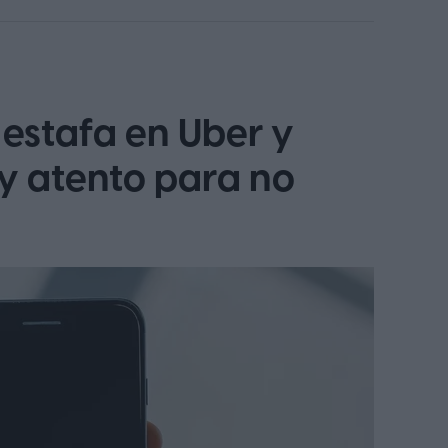
siderado uno de los primeros superdeportivos
. En su versión más potente, aquel modelo
os 290 km/h, cifras que ayudaron a establecer
les de altas prestaciones.
estafa en Uber y
y atento para no