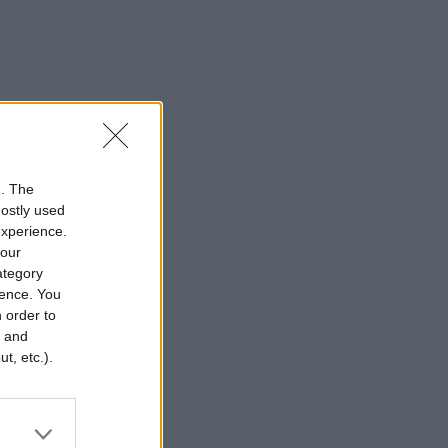
n. The
mostly used
experience.
your
category
rence. You
 order to
r and
t, etc.).