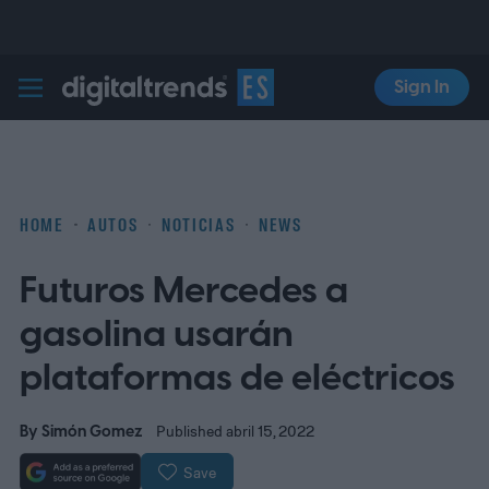
Sign In
Digital Trends Español
HOME
AUTOS
NOTICIAS
NEWS
Futuros Mercedes a
gasolina usarán
plataformas de eléctricos
By
Simón Gomez
Published abril 15, 2022
Save