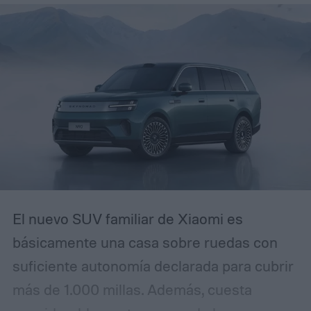
efectivo: crear un sentido de urgencia. Si
alguna vez has recibido un correo
electrónico avisando que tu cuenta será
restringida a menos que actúes de
inmediato, reconocerás el patrón. La
diferencia es que esta campaña se ha
pulido lo suficiente como para que incluso
usuarios experimentados puedan
confundirla con la realidad.
El nuevo SUV familiar de Xiaomi es
básicamente una casa sobre ruedas con
suficiente autonomía declarada para cubrir
más de 1.000 millas. Además, cuesta