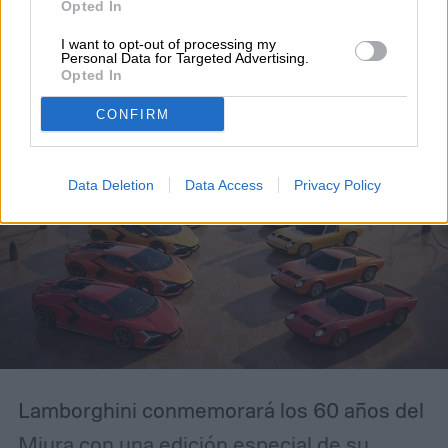
leyenda del Miura con un
Opted In
exclusivo Revuelto
I want to opt-out of processing my
Personal Data for Targeted Advertising.
Opted In
CONFIRM
Data Deletion
Data Access
Privacy Policy
Lamborghini conmemorará los 60 años del
Miura con una edición especial de su