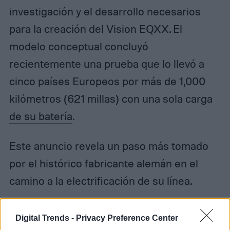
investigación y el desarrollo necesarios
para la creación del Vision EQXX. El
modelo conceptual concluyó
recientemente una prueba que lo llevó a
cinco países Europeos por más de 1,000
kilómetros (621 millas)
con una sola carga
de su batería
.
Este anuncio revela un paso más tomado
por el histórico fabricante alemán en el
camino a la electrificación de su línea.
Digital Trends -
Privacy Preference Center