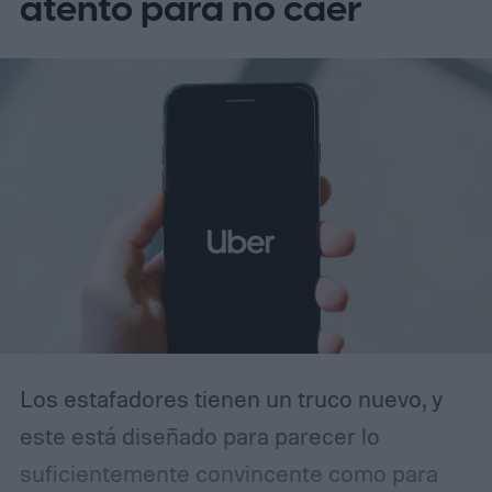
atento para no caer
más potente, aquel modelo entregaba 385
CV y podía superar los 290 km/h, cifras que
ayudaron a establecer nuevos estándares
para los automóviles de altas prestaciones.
Los estafadores tienen un truco nuevo, y
este está diseñado para parecer lo
suficientemente convincente como para