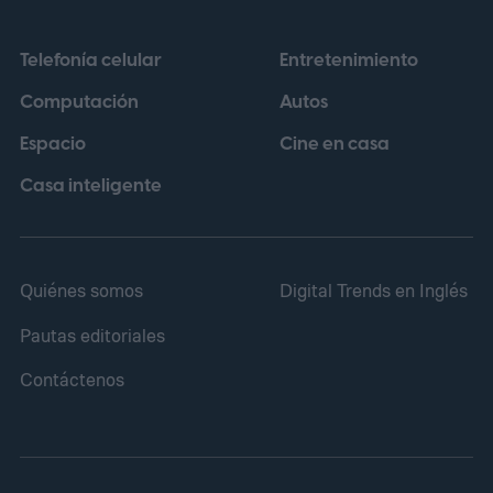
pitch inusualmente grandioso empieza a
Telefonía celular
Entretenimiento
tener sentido una vez que ves lo que
Computación
Autos
ocurre dentro.
Espacio
Cine en casa
Casa inteligente
Quiénes somos
Digital Trends en Inglés
Pautas editoriales
Contáctenos