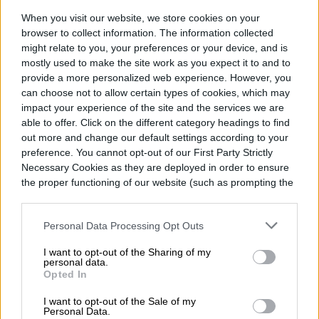
Simón Gomez
When you visit our website, we store cookies on your
browser to collect information. The information collected
Former Digital Trends Contributor
might relate to you, your preferences or your device, and is
mostly used to make the site work as you expect it to and to
provide a more personalized web experience. However, you
can choose not to allow certain types of cookies, which may
impact your experience of the site and the services we are
able to offer. Click on the different category headings to find
Topics
out more and change our default settings according to your
preference. You cannot opt-out of our First Party Strictly
Necessary Cookies as they are deployed in order to ensure
Noticias
Homepage
the proper functioning of our website (such as prompting the
cookie banner and remembering your settings, to log into
your account, to redirect you when you log out, etc.).
Personal Data Processing Opt Outs
I want to opt-out of the Sharing of my
AUTOS
personal data.
Opted In
Lamborghini revive la
I want to opt-out of the Sale of my
Personal Data.