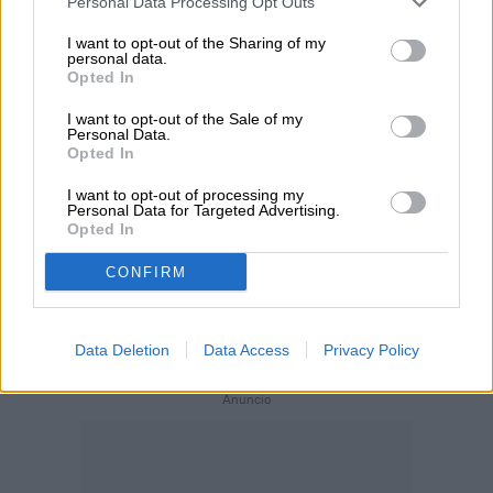
Personal Data Processing Opt Outs
SS) y el Dodge Challenger ($38,995 para el
R/T Scat Pack), parece un buen precio.
I want to opt-out of the Sharing of my
personal data.
Opted In
Sin embargo, si optas por el ajuste
I want to opt-out of the Sale of my
Personal Data.
premium
, subes a una línea de base de
Opted In
$39,095. Hay muchas opciones de
I want to opt-out of processing my
Personal Data for Targeted Advertising.
personalización para ruedas, pinturas y
Opted In
asientos, y los paquetes de rendimiento
CONFIRM
con el sistema de amortiguación
Magneride
suman dólares rápidamente.
Data Deletion
Data Access
Privacy Policy