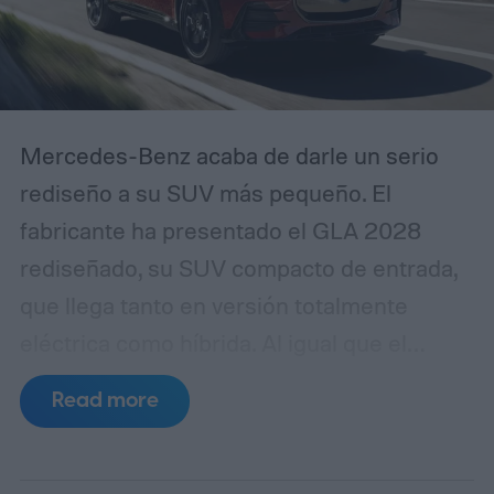
Mercedes-Benz acaba de darle un serio
rediseño a su SUV más pequeño. El
fabricante ha presentado el GLA 2028
rediseñado, su SUV compacto de entrada,
que llega tanto en versión totalmente
eléctrica como híbrida. Al igual que el
sedán recientemente rediseñado de la
Read more
CLA, el GLA ahora se apoya en la
plataforma MMA de nueva generación de
Mercedes.
¿Qué hay de nuevo en el diseño