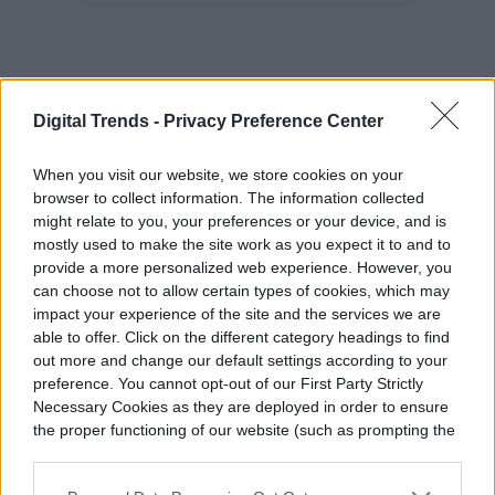
Más allá de eso, la cabina permanece
Digital Trends -
Privacy Preference Center
similar al año pasado. Los tableros grandes
y gruesos forman el control de mandos, los
When you visit our website, we store cookies on your
browser to collect information. The information collected
interruptores tipo avión controlan los
might relate to you, your preferences or your device, and is
mostly used to make the site work as you expect it to and to
modos de conducción y los asientos de
provide a more personalized web experience. However, you
atrás son… sólo para los desesperados.
can choose not to allow certain types of cookies, which may
impact your experience of the site and the services we are
able to offer. Click on the different category headings to find
El precio de un
Mustang GT
comienza en
out more and change our default settings according to your
preference. You cannot opt-out of our First Party Strictly
$35,095, y desde allí, sube. Comparado con
Necessary Cookies as they are deployed in order to ensure
los precios de entrada para un Camaro
the proper functioning of our website (such as prompting the
cookie banner and remembering your settings, to log into
similarmente equipado ($37,995 para el 1
your account, to redirect you when you log out, etc.).