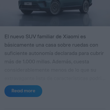
El nuevo SUV familiar de Xiaomi es
básicamente una casa sobre ruedas con
suficiente autonomía declarada para cubrir
más de 1.000 millas. Además, cuesta
considerablemente menos de lo que su
extravagante lista de características podría
sugerir. La empresa ha lanzado
Read more
oficialmente el SkyNomad N90 Max en
China por 299.900 yuanes, equivalente a