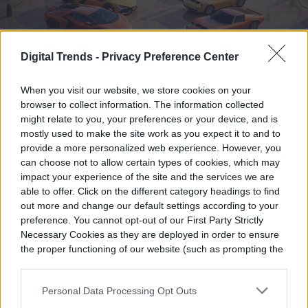
Digital Trends -
Privacy Preference Center
When you visit our website, we store cookies on your
browser to collect information. The information collected
Lamborghini conmemorará los 60 años del
might relate to you, your preferences or your device, and is
mostly used to make the site work as you expect it to and to
Miura con una edición especial de su
provide a more personalized web experience. However, you
can choose not to allow certain types of cookies, which may
actual superdeportivo híbrido: el Revuelto
impact your experience of the site and the services we are
Miura 60° Homage. La serie estará limitada
able to offer. Click on the different category headings to find
out more and change our default settings according to your
a 99 unidades y fue desarrollada por el
preference. You cannot opt-out of our First Party Strictly
programa de personalización Ad Personam
Necessary Cookies as they are deployed in order to ensure
the proper functioning of our website (such as prompting the
junto con el departamento de diseño
cookie banner and remembering your settings, to log into
Read more
your account, to redirect you when you log out, etc.).
Lamborghini Centro Stile. La presentación
Personal Data Processing Opt Outs
mundial del modelo se realizará durante la