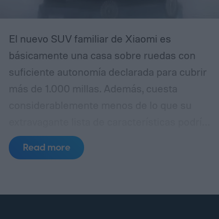
usuarios experimentados puedan
confundirla con la realidad.
El nuevo SUV familiar de Xiaomi es
básicamente una casa sobre ruedas con
suficiente autonomía declarada para cubrir
más de 1.000 millas. Además, cuesta
considerablemente menos de lo que su
extravagante lista de características podría
sugerir. La empresa ha lanzado
Read more
oficialmente el SkyNomad N90 Max en
China por 299.900 yuanes, equivalente a
aproximadamente 44.400 dólares
mediante conversión directa.
Ya están