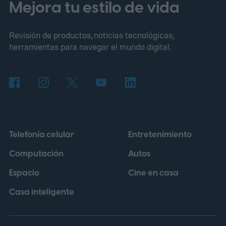
abiertas las reservas, y se espera que los
Mejora tu estilo de vida
primeros vehículos lleguen a los clientes
Revisión de productos, noticias tecnológicas,
en septiembre. La cifra convertida
herramientas para navegar el mundo digital.
proporciona un contexto útil, aunque no
representa precios fuera de China. Xiaomi
describe el buque insignia de siete plazas
como una "casa que puedes mudar". Este
pitch inusualmente grandioso empieza a
Telefonía celular
Entretenimiento
tener sentido una vez que ves lo que
Computación
Autos
ocurre dentro.
Espacio
Cine en casa
Casa inteligente