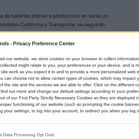
ea de baterías planas a producción en serie, un
s modelos
California
y
Transporter
se seguirán
otor de combustión”, dijo el Dr. Volkmar
trico de VW.
ends -
Privacy Preference Center
Combi que circulará por las calles será muy
sit our website, we store cookies on your browser to collect informatio
el Dr. Tanneberger. Aunque a algunos les
collected might relate to you, your preferences or your device, and is 
 site work as you expect it to and to provide a more personalized web 
ce un producto al parecer destinado a un nicho
u can choose not to allow certain types of cookies, which may impact 
uevo modelo ecológico, y la publicidad que
f the site and the services we are able to offer. Click on the different 
 para mejorar su imagen luego del escándalo
 find out more and change our default settings according to your prefe
ut of our First Party Strictly Necessary Cookies as they are deployed in
proper functioning of our website (such as prompting the cookie banne
your settings, to log into your account, to redirect you when you log ou
que introducirá 20 vehículos eléctricos y/o
s. Es de esperar, entonces, que algunos modelos
no, una versión eléctrica. Es muy probable que el
l Data Processing Opt Outs