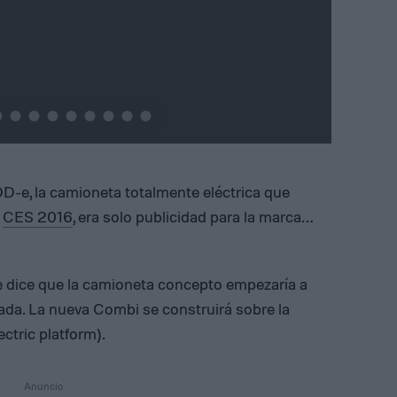
e
x
t
-e, la camioneta totalmente eléctrica que
l
CES 2016
, era solo publicidad para la marca…
dice que la camioneta concepto empezaría a
écada. La nueva Combi se construirá sobre la
tric platform).