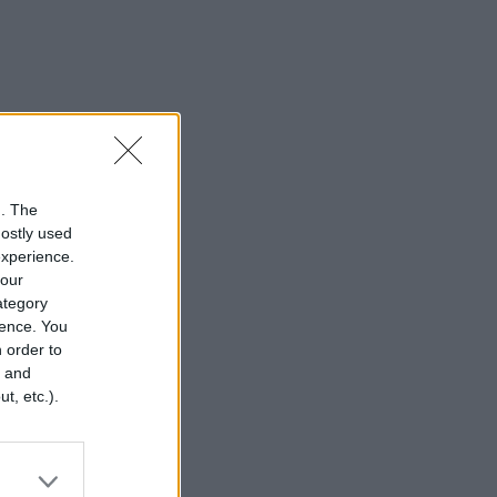
n. The
mostly used
experience.
your
category
rence. You
 order to
r and
t, etc.).