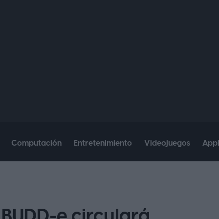
Computación
Entretenimiento
Videojuegos
App
BUDD-e circulará