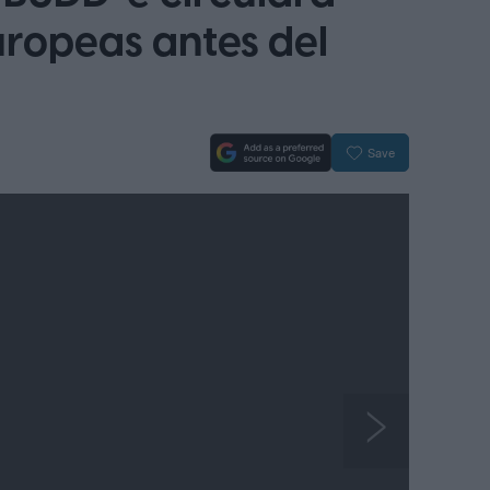
europeas antes del
Save
N