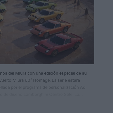
os del Miura con una edición especial de su
evuelto Miura 60° Homage. La serie estará
ollada por el programa de personalización Ad
 de diseño Lamborghini Centro Stile. La
 realizará durante la Monterey Car Week, en
rios elementos visuales asociados con el Miura