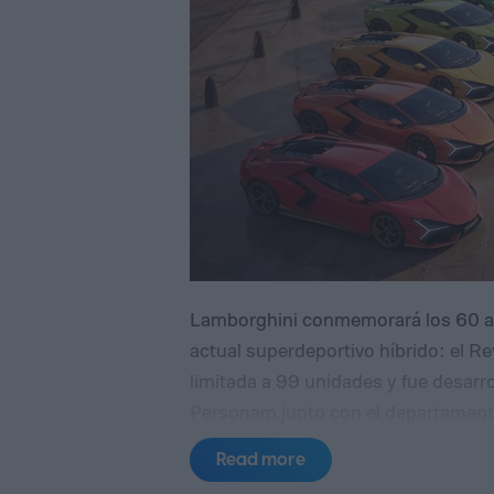
Lamborghini conmemorará los 60 añ
actual superdeportivo híbrido: el R
limitada a 99 unidades y fue desarr
Personam junto con el departamento
presentación mundial del modelo se
Read more
California.
El homenaje recurre a va