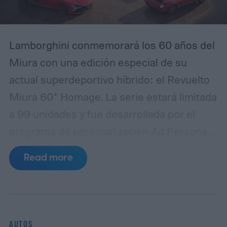
Lamborghini conmemorará los 60 años del
Miura con una edición especial de su
actual superdeportivo híbrido: el Revuelto
Miura 60° Homage. La serie estará limitada
a 99 unidades y fue desarrollada por el
programa de personalización Ad Personam
junto con el departamento de diseño
Read more
Lamborghini Centro Stile. La presentación
mundial del modelo se realizará durante la
Monterey Car Week, en California.
El
homenaje recurre a varios elementos
AUTOS