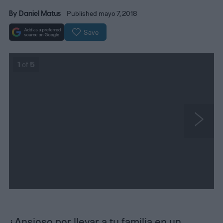
By
Daniel Matus
Published mayo 7, 2018
Save
1
of
5
N
e
x
t
¿Ansioso por llevar a tu familia en un