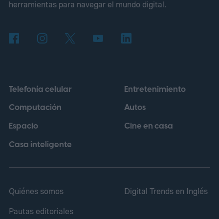
herramientas para navegar el mundo digital.
proporciona un contexto útil, aunque no
representa precios fuera de China. Xiaomi
describe el buque insignia de siete plazas
como una "casa que puedes mudar". Este
pitch inusualmente grandioso empieza a
Telefonía celular
Entretenimiento
tener sentido una vez que ves lo que
Computación
Autos
ocurre dentro.
Espacio
Cine en casa
Casa inteligente
Quiénes somos
Digital Trends en Inglés
Pautas editoriales