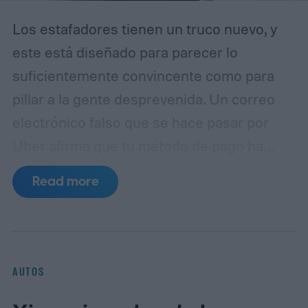
Los estafadores tienen un truco nuevo, y
este está diseñado para parecer lo
suficientemente convincente como para
pillar a la gente desprevenida. Un correo
electrónico falso que se hace pasar por
Uber afirma que tu método de pago ha
caducado y te insta a actualizar tus datos
Read more
de facturación inmediatamente. A simple
vista, parece una notificación rutinaria de
cuenta. En realidad, es un intento de
phishing diseñado para robar tu
AUTOS
información de pago, según un informe