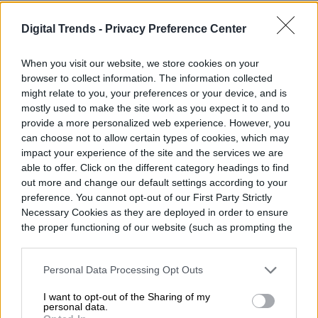
Chevrolet introdujo el sistema RST
Digital Trends -
Privacy Preference Center
Suburban la primavera pasada. çhasta
When you visit our website, we store cookies on your
ahora, gran parte de la distinción RST
browser to collect information. The information collected
consistía en características de estilo. Las
might relate to you, your preferences or your device, and is
mostly used to make the site work as you expect it to and to
molduras con detalles negros reemplazan
provide a more personalized web experience. However, you
can choose not to allow certain types of cookies, which may
la mayoría de las de cromo en el RST, que
impact your experience of the site and the services we are
también viene de serie con llantas de 22
able to offer. Click on the different category headings to find
out more and change our default settings according to your
pulgadas.
preference. You cannot opt-out of our First Party Strictly
Necessary Cookies as they are deployed in order to ensure
the proper functioning of our website (such as prompting the
cookie banner and remembering your settings, to log into
your account, to redirect you when you log out, etc.).
Personal Data Processing Opt Outs
I want to opt-out of the Sharing of my
personal data.