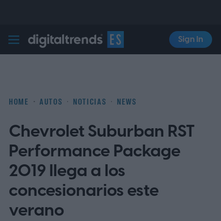
Sign In
Digital Trends Español
HOME
AUTOS
NOTICIAS
NEWS
Chevrolet Suburban RST
Performance Package
2019 llega a los
concesionarios este
verano