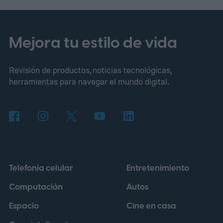
aprovechando la potencia adicional de la
consola más reciente para mejorar su
famoso Overworld cuadrado. Los actuales
Mejora tu estilo de vida
propietarios de Nintendo Switch también
Revisión de productos, noticias tecnológicas,
recibirán una vía de actualización digital,
herramientas para navegar el mundo digital.
aunque Mojang afirma que los precios y
otros detalles llegarán más adelante.
Estos
bloques han estado apareciendo en los
tutoriales de iluminación
Telefonía celular
Entretenimiento
Computación
Autos
Espacio
Cine en casa