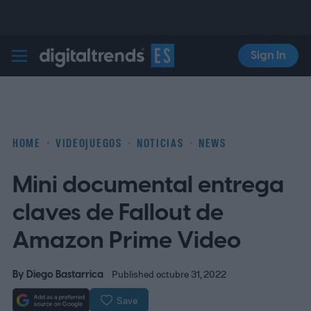
Sign In
Digital Trends Español
HOME
VIDEOJUEGOS
NOTICIAS
NEWS
Mini documental entrega
claves de Fallout de
Amazon Prime Video
By
Diego Bastarrica
Published octubre 31, 2022
Save