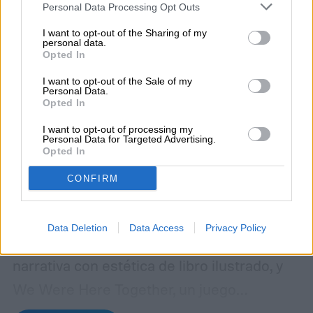
Personal Data Processing Opt Outs
I want to opt-out of the Sharing of my
personal data.
Opted In
I want to opt-out of the Sale of my
Personal Data.
Opted In
I want to opt-out of processing my
Personal Data for Targeted Advertising.
Opted In
Epic Games Store renovó su promoción
CONFIRM
semanal con dos propuestas
independientes que apuntan a públicos
Data Deletion
Data Access
Privacy Policy
muy distintos: Beacon Pines, una aventura
narrativa con estética de libro ilustrado, y
We Were Here Together, un juego