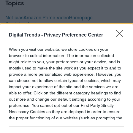
Topics
Noticias
Amazon Prime Video
Homepage
Servicios de streaming
Digital Trends -
Privacy Preference Center
When you visit our website, we store cookies on your
browser to collect information. The information collected
VIDEOJUEGOS
might relate to you, your preferences or your device, and is
mostly used to make the site work as you expect it to and to
Dos nuevos juegos gratis
provide a more personalized web experience. However, you
can choose not to allow certain types of cookies, which may
en la Epic Games Store
impact your experience of the site and the services we are
able to offer. Click on the different category headings to find
hasta el 13 de agosto
out more and change our default settings according to your
preference. You cannot opt-out of our First Party Strictly
Necessary Cookies as they are deployed in order to ensure
the proper functioning of our website (such as prompting the
cookie banner and remembering your settings, to log into
your account, to redirect you when you log out, etc.).