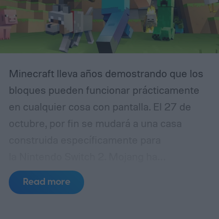
web de GTA VI, es decir, a las 21:00 ET.
Minecraft lleva años demostrando que los
bloques pueden funcionar prácticamente
en cualquier cosa con pantalla. El 27 de
octubre, por fin se mudará a una casa
construida específicamente para
la Nintendo Switch 2. Mojang ha
confirmado que la versión nativa de
Read more
Minecraft para Switch 2 se lanzará con
Vibrantes Visuales activados por defecto,