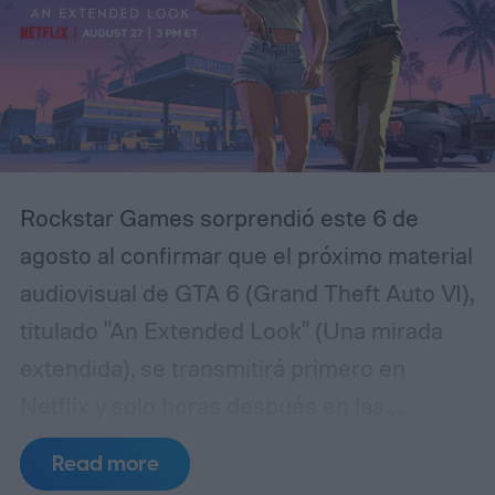
una antigua tragedia. El protagonista es
Luka, un joven que regresa a distintos
momentos de la historia para intentar
comprender qué sucedió realmente y
evitar que los hechos más oscuros vuelvan
Rockstar Games sorprendió este 6 de
a repetirse.
agosto al confirmar que el próximo material
audiovisual de GTA 6 (Grand Theft Auto VI),
titulado "An Extended Look" (Una mirada
extendida), se transmitirá primero en
Netflix y solo horas después en las
plataformas habituales del estudio. La
Read more
presentación, que muchos fanáticos ya