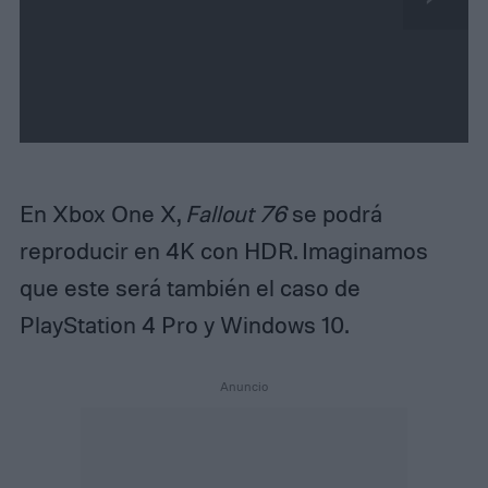
N
e
x
t
En Xbox One X,
Fallout 76
se podrá
reproducir en 4K con HDR. Imaginamos
que este será también el caso de
PlayStation 4 Pro y Windows 10.