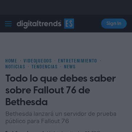
Sign In
Digital Trends Español
HOME
VIDEOJUEGOS
ENTRETENIMIENTO
NOTICIAS
TENDENCIAS
NEWS
Todo lo que debes saber
sobre Fallout 76 de
Bethesda
Bethesda lanzará un servidor de prueba
público para Fallout 76