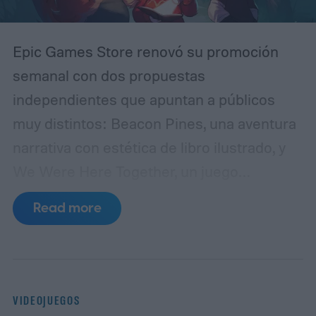
Epic Games Store renovó su promoción
semanal con dos propuestas
independientes que apuntan a públicos
muy distintos: Beacon Pines, una aventura
narrativa con estética de libro ilustrado, y
We Were Here Together, un juego
cooperativo de puzles que solo puede
Read more
disfrutarse en compañía de otra persona.
Ambos títulos pueden reclamarse sin costo
hasta el jueves 13 de agosto y, una vez
añadidos a la biblioteca, permanecerán
VIDEOJUEGOS
disponibles para siempre, aunque el