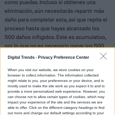
como puedas. Incluso si obtienes una
eliminación, aún necesitarás repartir más
daño para completar esta, así que repite el
proceso hasta que hayas alcanzado los
500 daños infligidos. Este es acumulativo,
por lo que no es necesario ganar los 500
en un solo partido.
Digital Trends -
Privacy Preference Center
When you visit our website, we store cookies on your
browser to collect information. The information collected
might relate to you, your preferences or your device, and is
mostly used to make the site work as you expect it to and to
provide a more personalized web experience. However, you
can choose not to allow certain types of cookies, which may
impact your experience of the site and the services we are
able to offer. Click on the different category headings to find
out more and change our default settings according to your