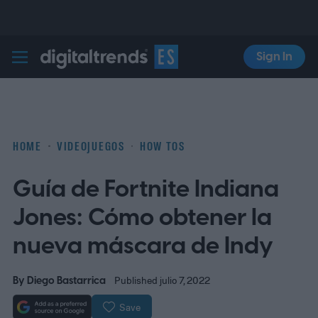
Sign In
Digital Trends Español
HOME
VIDEOJUEGOS
HOW TOS
Guía de Fortnite Indiana
Jones: Cómo obtener la
nueva máscara de Indy
By
Diego Bastarrica
Published julio 7, 2022
Save