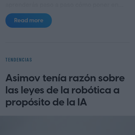
aprenderás paso a paso cómo poner en
español MyChart (el portal de pacientes
Read more
basado en Epic), así como apps populares
de telemedicina, para que toda la familia
entienda las indicaciones, citas y recetas
en su idioma.
La brecha lingüística en la
TENDENCIAS
telesalud
Asimov tenía razón sobre
las leyes de la robótica a
propósito de la IA