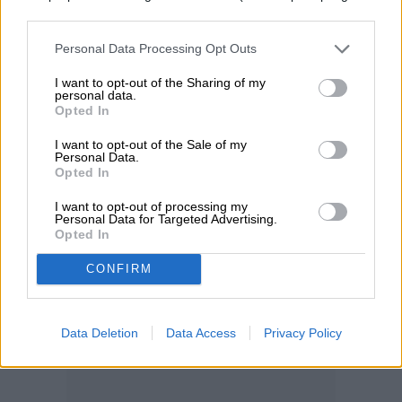
cookie banner and remembering your settings, to log into
Relacionado:
Un reno repartirá pizzas en
your account, to redirect you when you log out, etc.).
Personal Data Processing Opt Outs
Japón
I want to opt-out of the Sharing of my
personal data.
Opted In
I want to opt-out of the Sale of my
Personal Data.
Opted In
I want to opt-out of processing my
Personal Data for Targeted Advertising.
Opted In
CONFIRM
Data Deletion
Data Access
Privacy Policy