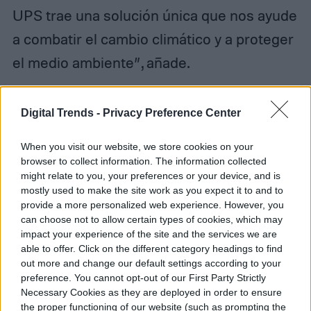
UPS trae una solución única que nos ayude
a combatir el cambio climático y a proteger
el medio ambiente”, añade.
Al igual que otras bicicletas eléctricas, UPS
Digital Trends -
Privacy Preference Center
está equipando las suyas con un motor
When you visit our website, we store cookies on your
eléctrico. Esto facilita a cobertura de
browser to collect information. The information collected
distancias grandes, cargas pesadas y
might relate to you, your preferences or your device, and is
mostly used to make the site work as you expect it to and to
terrenos montañosos. A pesar de que los
provide a more personalized web experience. However, you
humanos podemos utilizar la bicicleta para
can choose not to allow certain types of cookies, which may
impact your experience of the site and the services we are
hacerla más eficiente, esta puede ser
able to offer. Click on the different category headings to find
out more and change our default settings according to your
operada únicamente con batería o
preference. You cannot opt-out of our First Party Strictly
pedaleando.
Necessary Cookies as they are deployed in order to ensure
the proper functioning of our website (such as prompting the