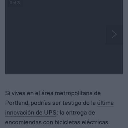
1
of
3
N
e
x
t
Si vives en el área metropolitana de
Portland, podrías ser testigo de la
última
innovación de UPS
: la entrega de
encomiendas con
bicicletas eléctricas
.