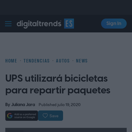
Sign In
Digital Trends Español
HOME
TENDENCIAS
AUTOS
NEWS
UPS utilizará bicicletas
para repartir paquetes
By
Juliana Jara
Published julio 19, 2020
Save