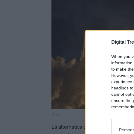
Digital Tr
When you vi
information 
to make the
However, yo
experience o
headings to
cannot opt-o
ensure the 
remembering 
DTES
La alternativa de fusionar SpaceX c
Persona