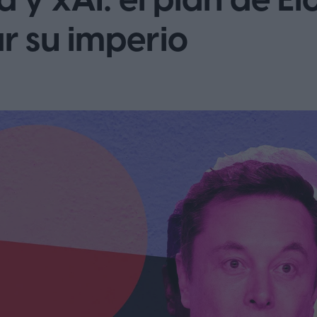
a y xAI: el plan de E
r su imperio