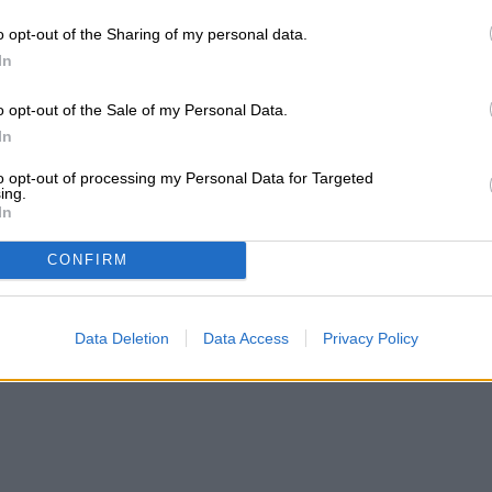
 energético y baterías del fabricante de autos
otencia de futuros centros de datos espaciales,
o opt-out of the Sharing of my personal data.
In
istintas compañías del grupo.
o opt-out of the Sale of my Personal Data.
In
to opt-out of processing my Personal Data for Targeted
ing.
In
CONFIRM
Data Deletion
Data Access
Privacy Policy