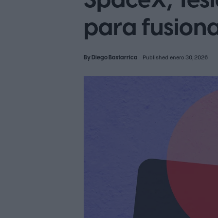
SpaceX, Tesl
para fusiona
By
Diego Bastarrica
Published enero 30, 2026