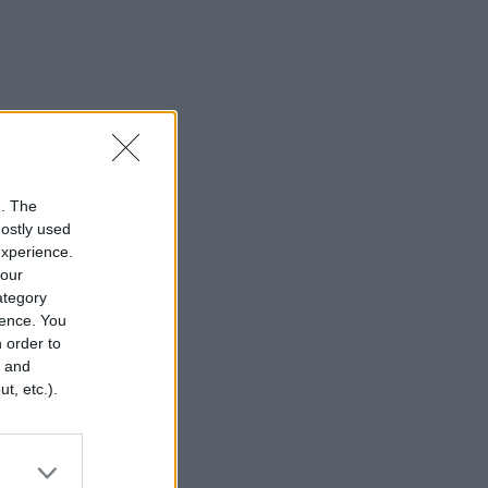
n. The
mostly used
experience.
your
category
rence. You
 order to
r and
t, etc.).