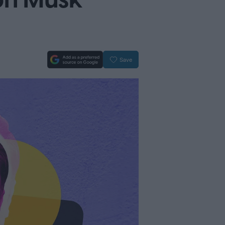
lon Musk
Save