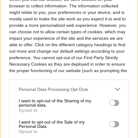
browser to collect information. The information collected
might relate to you, your preferences or your device, and is
mostly used to make the site work as you expect it to and to
provide a more personalized web experience. However, you
can choose not to allow certain types of cookies, which may
impact your experience of the site and the services we are
able to offer. Click on the different category headings to find
out more and change our default settings according to your
El HIBRiX es de fabricación española y la
preference. You cannot opt-out of our First Party Strictly
Necessary Cookies as they are deployed in order to ensure
startup tiene planeado empezar su
the proper functioning of our website (such as prompting the
cookie banner and remembering your settings, to log into
comercialización en España durante el
your account, to redirect you when you log out, etc.).
2016. En las palabras de su fundador, José
Personal Data Processing Opt Outs
Luis Cortés, esperan que su producto sea
I want to opt-out of the Sharing of my
personal data.
“en una eficaz alternativa a los helicópteros
Opted In
o aviones para usos comerciales y, en
I want to opt-out of the Sale of my
Personal Data.
especial, para sectores como la vigilancia
Opted In