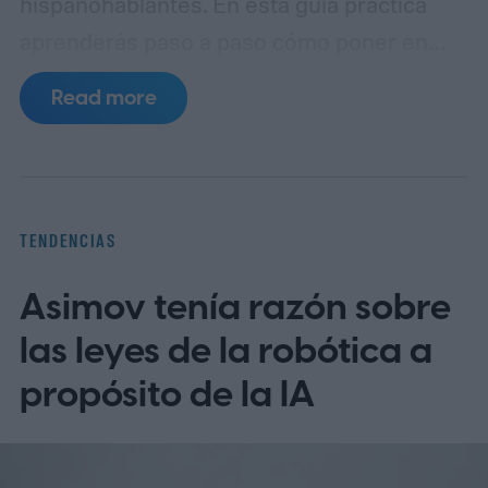
hispanohablantes. En esta guía práctica
aprenderás paso a paso cómo poner en
español MyChart (el portal de pacientes
Read more
basado en Epic), así como apps populares
de telemedicina, para que toda la familia
entienda las indicaciones, citas y recetas
en su idioma.
La brecha lingüística en la
TENDENCIAS
telesalud
Asimov tenía razón sobre
las leyes de la robótica a
propósito de la IA