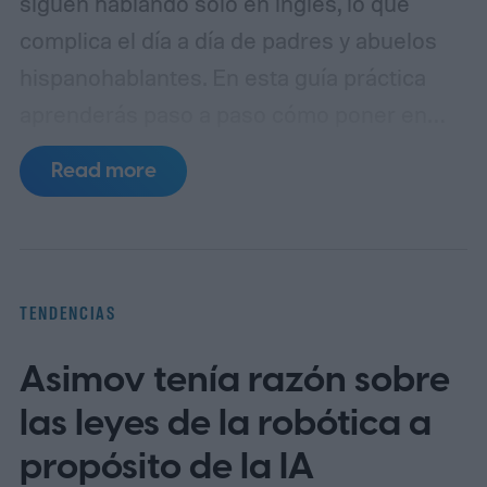
siguen hablando solo en inglés, lo que
complica el día a día de padres y abuelos
hispanohablantes. En esta guía práctica
aprenderás paso a paso cómo poner en
español MyChart (el portal de pacientes
Read more
basado en Epic), así como apps populares
de telemedicina, para que toda la familia
entienda las indicaciones, citas y recetas
en su idioma.
La brecha lingüística en la
TENDENCIAS
telesalud
Asimov tenía razón sobre
las leyes de la robótica a
propósito de la IA