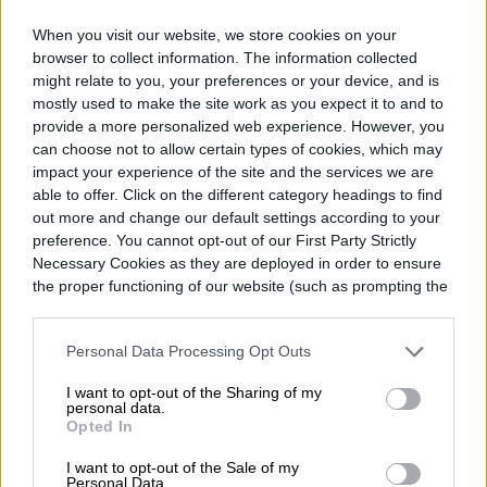
When you visit our website, we store cookies on your
«La cuestión de la predicción es
browser to collect information. The information collected
importante porque un animal debe
might relate to you, your preferences or your device, and is
mostly used to make the site work as you expect it to and to
planificar con anticipación para decidir qué
provide a more personalized web experience. However, you
can choose not to allow certain types of cookies, which may
va a hacer a continuación», agregan los
impact your experience of the site and the services we are
científicos.
able to offer. Click on the different category headings to find
out more and change our default settings according to your
preference. You cannot opt-out of our First Party Strictly
Necessary Cookies as they are deployed in order to ensure
the proper functioning of our website (such as prompting the
cookie banner and remembering your settings, to log into
Felipe Sasso
your account, to redirect you when you log out, etc.).
Personal Data Processing Opt Outs
Former Digital Trends Contributor
I want to opt-out of the Sharing of my
personal data.
Opted In
Felipe Sasso es periodista y escritor. Desde
I want to opt-out of the Sale of my
Personal Data.