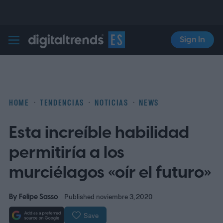
Sign In
Digital Trends Español
HOME
TENDENCIAS
NOTICIAS
NEWS
Esta increíble habilidad
permitiría a los
murciélagos «oír el futuro»
By
Felipe Sasso
Published noviembre 3, 2020
Save