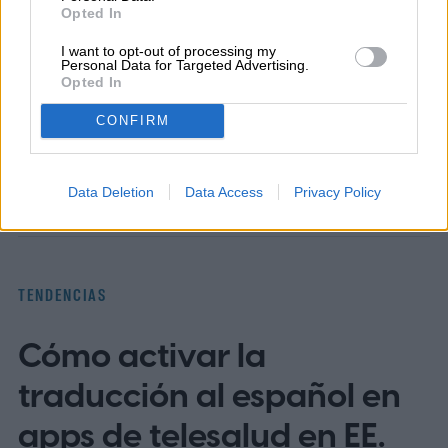
temprana edad manifestó una importante
Opted In
inquietud hacia la escritura y las…
I want to opt-out of processing my
Personal Data for Targeted Advertising.
Opted In
CONFIRM
Topics
Noticias
Homepage
Data Deletion
Data Access
Privacy Policy
TENDENCIAS
Cómo activar la
traducción al español en
apps de telesalud en EE.