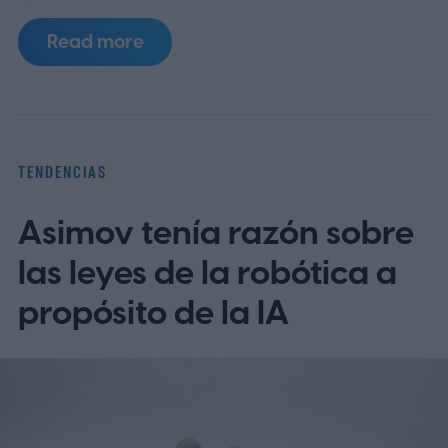
español MyChart (el portal de pacientes
Read more
basado en Epic), así como apps populares
de telemedicina, para que toda la familia
entienda las indicaciones, citas y recetas
en su idioma.
La brecha lingüística en la
TENDENCIAS
telesalud
Asimov tenía razón sobre
las leyes de la robótica a
propósito de la IA