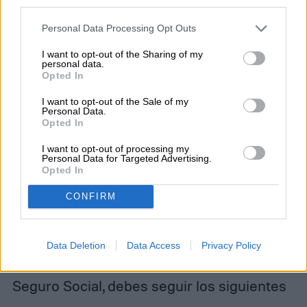
cookie banner and remembering your settings, to log into
your account, to redirect you when you log out, etc.).
Personal Data Processing Opt Outs
I want to opt-out of the Sharing of my
personal data.
Opted In
I want to opt-out of the Sale of my
Personal Data.
Opted In
I want to opt-out of processing my
Personal Data for Targeted Advertising.
Opted In
Cómo solicitar una copia de la
CONFIRM
tarjeta del Seguro Social
Data Deletion
Data Access
Privacy Policy
Para pedir una copia de tu tarjeta del
Seguro Social, debes seguir los siguientes