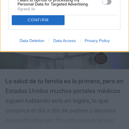
Personal Data for Targeted Advertising.
Opted In
CONFIRM
Data Deletion
Data Access
Privacy Policy
La salud de tu familia es lo primero, pero en
Estados Unidos muchos portales médicos
siguen hablando solo en inglés, lo que
complica el día a día de padres y abuelos
hispanohablantes. En esta guía práctica