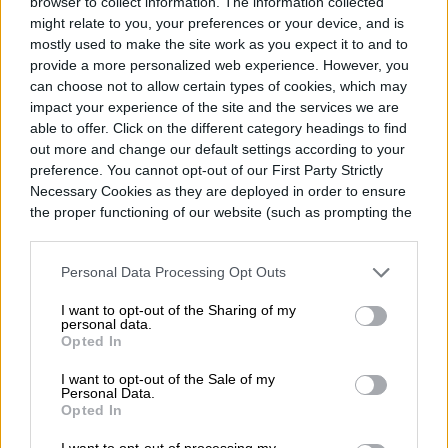
browser to collect information. The information collected
Topics
might relate to you, your preferences or your device, and is
mostly used to make the site work as you expect it to and to
provide a more personalized web experience. However, you
Homepage
can choose not to allow certain types of cookies, which may
impact your experience of the site and the services we are
able to offer. Click on the different category headings to find
out more and change our default settings according to your
preference. You cannot opt-out of our First Party Strictly
Necessary Cookies as they are deployed in order to ensure
TENDENCIAS
the proper functioning of our website (such as prompting the
cookie banner and remembering your settings, to log into
Cómo activar la
your account, to redirect you when you log out, etc.).
Personal Data Processing Opt Outs
traducción al español en
I want to opt-out of the Sharing of my
apps de telesalud en EE.
personal data.
Opted In
UU.
I want to opt-out of the Sale of my
Personal Data.
Opted In
I want to opt-out of processing my