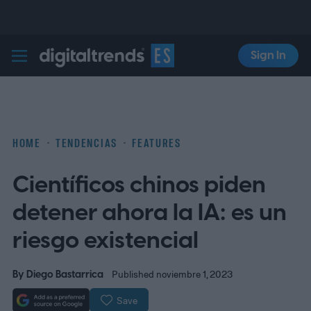
Sign In
Digital Trends Español
HOME
TENDENCIAS
FEATURES
Científicos chinos piden
detener ahora la IA: es un
riesgo existencial
By
Diego Bastarrica
Published noviembre 1, 2023
Save