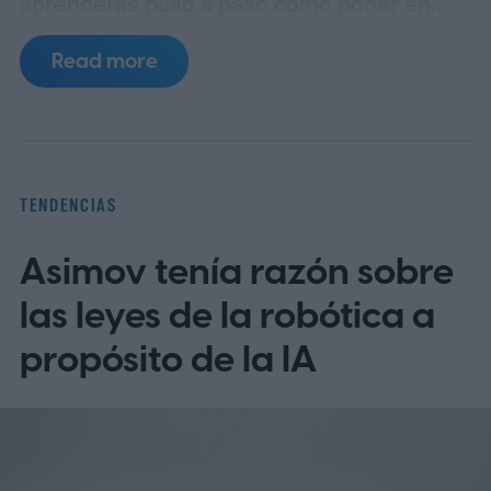
aprenderás paso a paso cómo poner en
español MyChart (el portal de pacientes
Read more
basado en Epic), así como apps populares
de telemedicina, para que toda la familia
entienda las indicaciones, citas y recetas
en su idioma.
La brecha lingüística en la
TENDENCIAS
telesalud
Asimov tenía razón sobre
las leyes de la robótica a
propósito de la IA