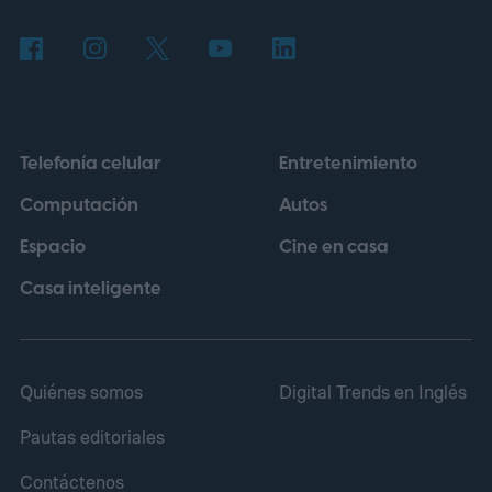
comprobó de dónde salía ese dato, pero la
idea tenía un brillo irresistible.
Telefonía celular
Entretenimiento
Computación
Autos
Espacio
Cine en casa
Casa inteligente
Quiénes somos
Digital Trends en Inglés
Pautas editoriales
Contáctenos