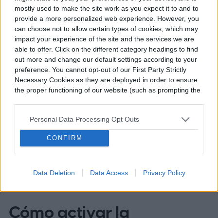
mostly used to make the site work as you expect it to and to
provide a more personalized web experience. However, you
Felipe Sasso es periodista y escritor. Desde
can choose not to allow certain types of cookies, which may
impact your experience of the site and the services we are
temprana edad manifestó una importante
able to offer. Click on the different category headings to find
inquietud hacia la escritura y las…
out more and change our default settings according to your
preference. You cannot opt-out of our First Party Strictly
Necessary Cookies as they are deployed in order to ensure
the proper functioning of our website (such as prompting the
Topics
cookie banner and remembering your settings, to log into
your account, to redirect you when you log out, etc.).
Personal Data Processing Opt Outs
Noticias
Homepage
CONFIRM
Data Deletion
Data Access
Privacy Policy
TENDENCIAS
Cómo activar la