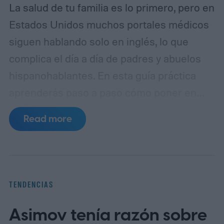
La salud de tu familia es lo primero, pero en
Estados Unidos muchos portales médicos
siguen hablando solo en inglés, lo que
complica el día a día de padres y abuelos
hispanohablantes. En esta guía práctica
aprenderás paso a paso cómo poner en
español MyChart (el portal de pacientes
Read more
basado en Epic), así como apps populares
de telemedicina, para que toda la familia
entienda las indicaciones, citas y recetas
en su idioma.
La brecha lingüística en la
TENDENCIAS
telesalud
Asimov tenía razón sobre