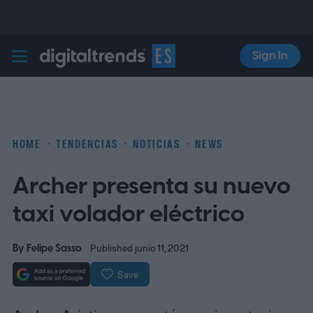
Sign In
Digital Trends Español
HOME
TENDENCIAS
NOTICIAS
NEWS
Archer presenta su nuevo
taxi volador eléctrico
By
Felipe Sasso
Published junio 11, 2021
Save