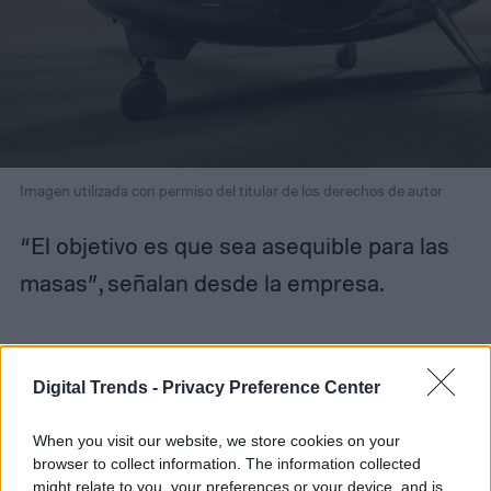
Imagen utilizada con permiso del titular de los derechos de autor
“El objetivo es que sea asequible para las
masas”, señalan desde la empresa.
Digital Trends -
Privacy Preference Center
Felipe Sasso
When you visit our website, we store cookies on your
Former Digital Trends Contributor
browser to collect information. The information collected
might relate to you, your preferences or your device, and is