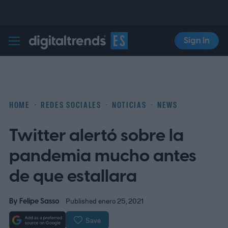
Sign In
Digital Trends Español
HOME
REDES SOCIALES
NOTICIAS
NEWS
Twitter alertó sobre la
pandemia mucho antes
de que estallara
By
Felipe Sasso
Published enero 25, 2021
Save