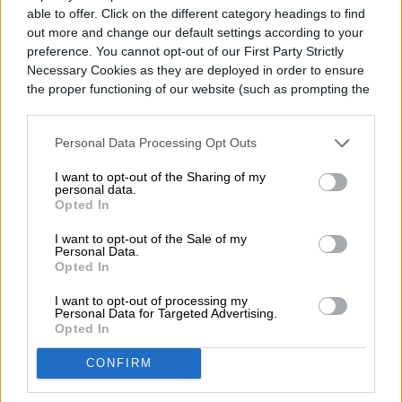
able to offer. Click on the different category headings to find
out more and change our default settings according to your
preference. You cannot opt-out of our First Party Strictly
Necessary Cookies as they are deployed in order to ensure
Felipe Sasso es periodista y escritor. Desde
the proper functioning of our website (such as prompting the
temprana edad manifestó una importante
cookie banner and remembering your settings, to log into
your account, to redirect you when you log out, etc.).
inquietud hacia la escritura y las…
Personal Data Processing Opt Outs
I want to opt-out of the Sharing of my
personal data.
Opted In
Topics
I want to opt-out of the Sale of my
Personal Data.
Noticias
Opted In
Cómo el coronavirus afecta la industria tecnológica
I want to opt-out of processing my
Homepage
Personal Data for Targeted Advertising.
Opted In
CONFIRM