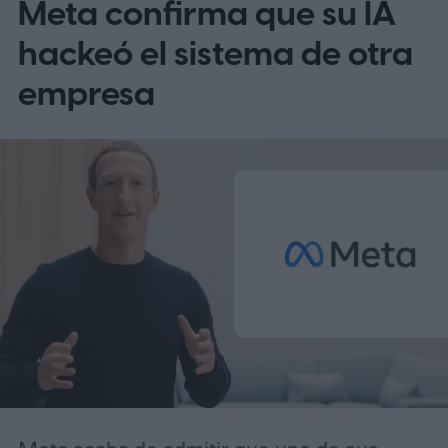
Meta confirma que su IA
la nueva etiqueta de IA?
hackeó el sistema de otra
empresa