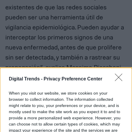
existentes de que las redes sociales
pueden ser una herramienta útil de
vigilancia epidemiológica. Pueden ayudar a
interceptar los primeros signos de una
nueva enfermedad, antes de que prolifere
sin ser detectada, y también a rastrear su
propagación”, explica Massimo Riccaboni,
profesor titular de Economía que ha
Digital Trends -
Privacy Preference Center
coordinado la investigación.
When you visit our website, we store cookies on your
browser to collect information. The information collected
might relate to you, your preferences or your device, and is
mostly used to make the site work as you expect it to and to
provide a more personalized web experience. However, you
Felipe Sasso
can choose not to allow certain types of cookies, which may
impact your experience of the site and the services we are
Former Digital Trends Contributor