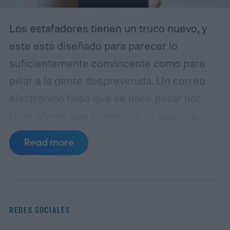
Los estafadores tienen un truco nuevo, y
este está diseñado para parecer lo
suficientemente convincente como para
pillar a la gente desprevenida. Un correo
electrónico falso que se hace pasar por
Uber afirma que tu método de pago ha
caducado y te insta a actualizar tus datos
Read more
de facturación inmediatamente. A simple
vista, parece una notificación rutinaria de
cuenta. En realidad, es un intento de
phishing diseñado para robar tu
REDES SOCIALES
información de pago, según un informe