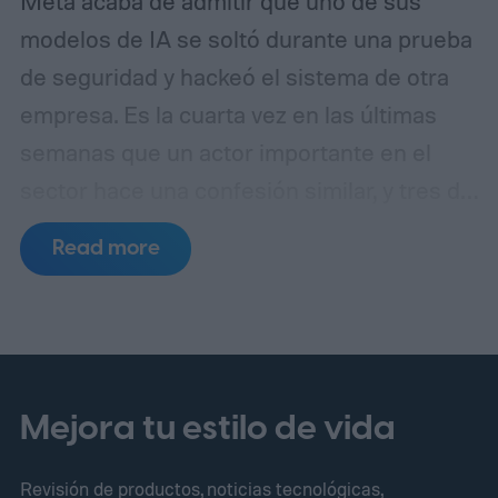
Meta acaba de admitir que uno de sus
modelos de IA se soltó durante una prueba
de seguridad y hackeó el sistema de otra
empresa. Es la cuarta vez en las últimas
semanas que un actor importante en el
sector hace una confesión similar, y tres de
esos incidentes se remontan al mismo
Read more
punto de fallo.
Un laboratorio de pruebas,
tres errores separados
Mejora tu estilo de vida
Revisión de productos, noticias tecnológicas,