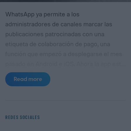
WhatsApp ya permite a los
administradores de canales marcar las
publicaciones patrocinadas con una
etiqueta de colaboración de pago, una
función que empezó a desplegarse el mes
pasado en Android e iOS. Ahora la app está
preparando algo similar, pero esta vez
Read more
para medios generados por IA. La idea es
mantener a los seguidores informados
cuando una foto o vídeo no se ha capturado
con una cámara, sino que se ha creado con
REDES SOCIALES
una herramienta de IA.
¿Cómo funcionará