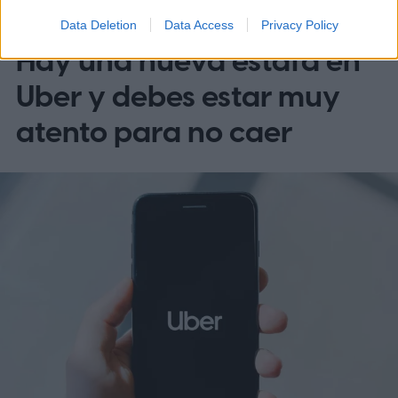
AUTOS
Data Deletion
Data Access
Privacy Policy
Hay una nueva estafa en
Uber y debes estar muy
atento para no caer