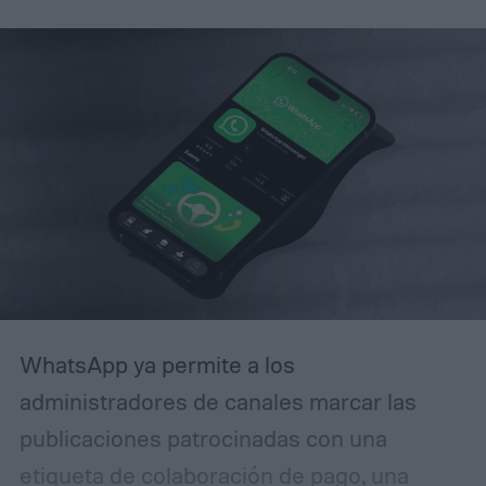
alguna vez has recibido un correo
electrónico avisando que tu cuenta será
restringida a menos que actúes de
inmediato, reconocerás el patrón. La
diferencia es que esta campaña se ha
pulido lo suficiente como para que incluso
usuarios experimentados puedan
confundirla con la realidad.
WhatsApp ya permite a los
administradores de canales marcar las
publicaciones patrocinadas con una
etiqueta de colaboración de pago, una