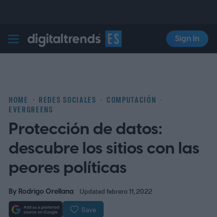
Sign In
Digital Trends Español
HOME
REDES SOCIALES
COMPUTACIÓN
EVERGREENS
Protección de datos:
descubre los sitios con las
peores políticas
By
Rodrigo Orellana
Updated febrero 11, 2022
Save