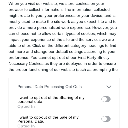
When you visit our website, we store cookies on your
vez que visites un sitio web verás la
browser to collect information. The information collected
clasificación junto a la barra de navegación.
might relate to you, your preferences or your device, and is
mostly used to make the site work as you expect it to and to
Si presionas la nota, podrás conocer en
provide a more personalized web experience. However, you
detalle los aspectos evaluados y los que
can choose not to allow certain types of cookies, which may
impact your experience of the site and the services we are
requieren de tu atención.
able to offer. Click on the different category headings to find
out more and change our default settings according to your
preference. You cannot opt-out of our First Party Strictly
Necessary Cookies as they are deployed in order to ensure
1
of
2
the proper functioning of our website (such as prompting the
cookie banner and remembering your settings, to log into
your account, to redirect you when you log out, etc.).
Personal Data Processing Opt Outs
I want to opt-out of the Sharing of my
personal data.
Opted In
N
I want to opt-out of the Sale of my
e
Personal Data.
x
Opted In