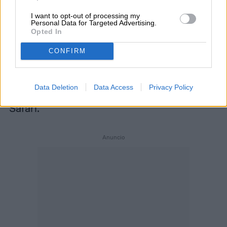
t
I want to opt-out of processing my
Personal Data for Targeted Advertising.
Opted In
CONFIRM
La extensión está disponible para descarga
para los
principales navegadores
,
Data Deletion
Data Access
Privacy Policy
incluyendo Chrome, Edge, Mozilla, Opera, y
Safari.