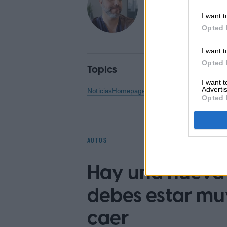
Senior Editor
I want t
Opted 
I want t
Opted 
Topics
I want 
Advertis
Noticias
Homepage
Opted 
AUTOS
Hay una nueva 
debes estar mu
caer