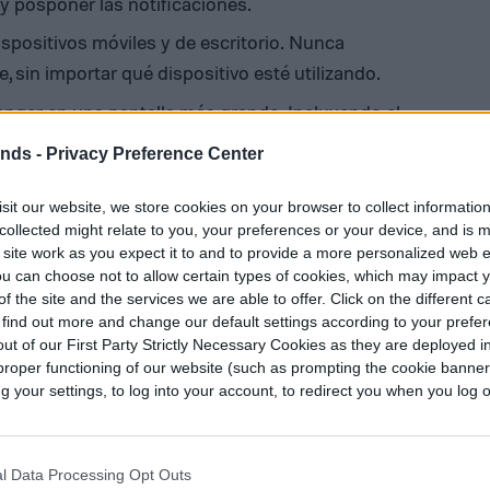
 y posponer las notificaciones.
spositivos móviles y de escritorio. Nunca
 sin importar qué dispositivo esté utilizando.
nger en una pantalla más grande. Incluyendo el
ends -
Privacy Preference Center
licación de móviles se traspase a la versión
sit our website, we store cookies on your browser to collect informatio
s que está dejando la fuga masiva de Zoom por
collected might relate to you, your preferences or your device, and is 
acidad ha sido duramente cuestionada y
 site work as you expect it to and to provide a more personalized web 
donde la
u can choose not to allow certain types of cookies, which may impact 
f the site and the services we are able to offer. Click on the different 
 find out more and change our default settings according to your prefe
isponible este jueves 2 desde
Microsoft
ut of our First Party Strictly Necessary Cookies as they are deployed in
proper functioning of our website (such as prompting the cookie banne
your settings, to log into your account, to redirect you when you log ou
Diego Bastarrica es Senior Editor y
ca
l Data Processing Opt Outs