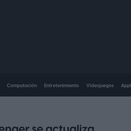
Computación
Entretenimiento
Videojuegos
App
nger se actualiza