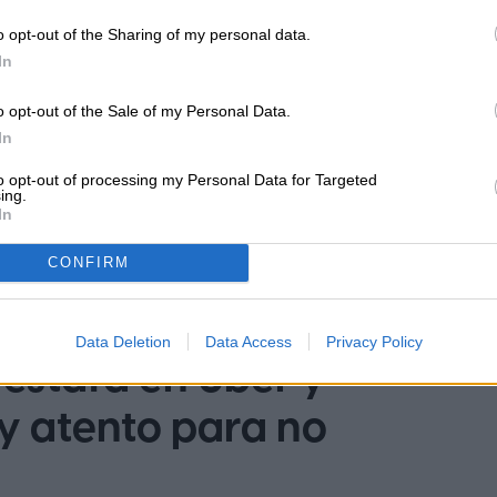
Head of Content en Digital Trends
en Español, donde lidera la
o opt-out of the Sharing of my personal data.
estrategia editorial, SEO…
In
o opt-out of the Sale of my Personal Data.
In
to opt-out of processing my Personal Data for Targeted
ing.
In
CONFIRM
Data Deletion
Data Access
Privacy Policy
estafa en Uber y
y atento para no