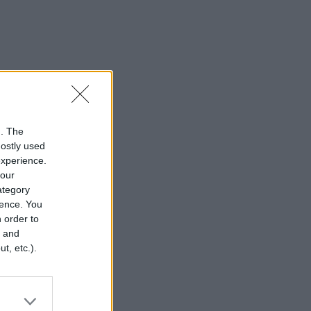
n. The
mostly used
experience.
your
category
rence. You
 order to
r and
t, etc.).