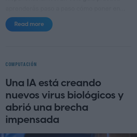
aprenderás paso a paso cómo poner en
español MyChart (el portal de pacientes
Read more
basado en Epic), así como apps populares
de telemedicina, para que toda la familia
entienda las indicaciones, citas y recetas
en su idioma.
La brecha lingüística en la
COMPUTACIÓN
telesalud
Una IA está creando
nuevos virus biológicos y
abrió una brecha
impensada