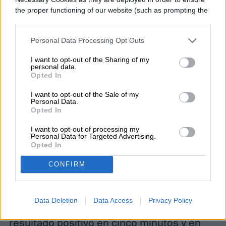
the proper functioning of our website (such as prompting the
cookie banner and remembering your settings, to log into
your account, to redirect you when you log out, etc.).
Personal Data Processing Opt Outs
I want to opt-out of the Sharing of my
personal data.
Opted In
I want to opt-out of the Sale of my
Personal Data.
Opted In
I want to opt-out of processing my
Personal Data for Targeted Advertising.
Opted In
How It Works: Portable Coronavirus Testing
CONFIRM
La metodología es la misma,
un exudado
faríngeo
o nasal, que es introducido
Data Deletion
Data Access
Privacy Policy
directamente al equipo y entregar el
resultado positivo en cinco minutos y en