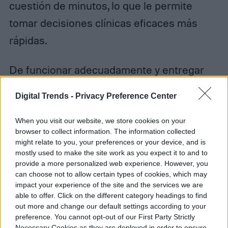
cuestión de minutos, lo que le permite
tomar decisiones clínicas eficaces más
rápidas.
De funcionar adecuadamente y entregar
resultados válidos, este equipo se estaría
Digital Trends -
Privacy Preference Center
usando en áreas de emergencia y
consultorios. Lo cual sería un gran avance
When you visit our website, we store cookies on your
browser to collect information. The information collected
ya que no se tendrían que enviar las
might relate to you, your preferences or your device, and is
mostly used to make the site work as you expect it to and to
pruebas a un laboratorio y esperar días
provide a more personalized web experience. However, you
para tener los resultados. Este equipo, de
can choose not to allow certain types of cookies, which may
impact your experience of the site and the services we are
acuerdo a estimaciones de Abbott, sería
able to offer. Click on the different category headings to find
capaz de entregar de inicio hasta 50,000
out more and change our default settings according to your
preference. You cannot opt-out of our First Party Strictly
pruebas por día.
Necessary Cookies as they are deployed in order to ensure