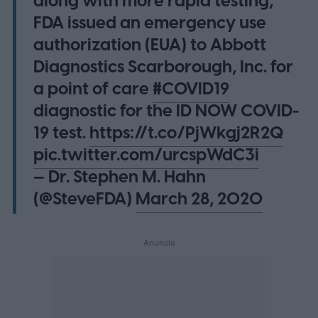
along with more rapid testing,
FDA issued an emergency use
authorization (EUA) to Abbott
Diagnostics Scarborough, Inc. for
a point of care
#COVID19
diagnostic for the ID NOW COVID-
19 test.
https://t.co/PjWkgj2R2Q
pic.twitter.com/urcspWdC3i
— Dr. Stephen M. Hahn
(@SteveFDA)
March 28, 2020