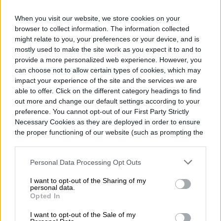
Los Institutos Nacionales de Salud de
When you visit our website, we store cookies on your
Estados Unidos señalan
que los
browser to collect information. The information collected
might relate to you, your preferences or your device, and is
antibióticos están entre los medicamentos
mostly used to make the site work as you expect it to and to
que se recetan con mayor frecuencia y en
provide a more personalized web experience. However, you
can choose not to allow certain types of cookies, which may
muchos casos son innecesarios. “El abuso
impact your experience of the site and the services we are
y mal uso de antibióticos contribuye a crear
able to offer. Click on the different category headings to find
out more and change our default settings according to your
bacterias resistentes a los medicamentos”,
preference. You cannot opt-out of our First Party Strictly
Necessary Cookies as they are deployed in order to ensure
destacan en un artículo publicado en su
the proper functioning of our website (such as prompting the
web.
cookie banner and remembering your settings, to log into
your account, to redirect you when you log out, etc.).
Personal Data Processing Opt Outs
I want to opt-out of the Sharing of my
personal data.
Opted In
I want to opt-out of the Sale of my