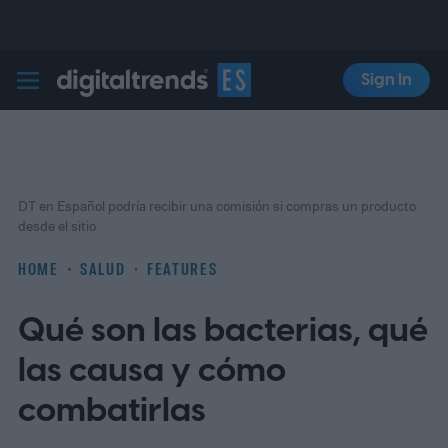
Sign In
Digital Trends Español
DT en Español podría recibir una comisión si compras un producto
desde el sitio
HOME
SALUD
FEATURES
Qué son las bacterias, qué
las causa y cómo
combatirlas