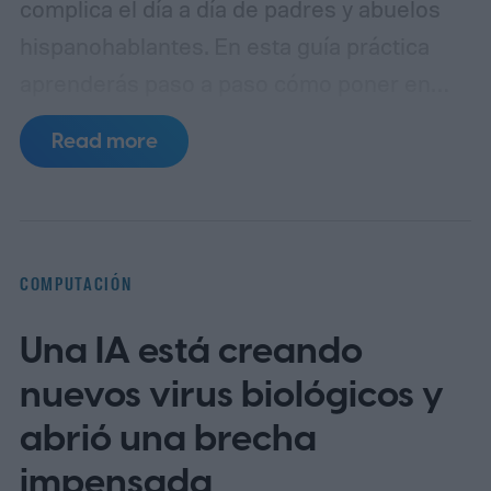
complica el día a día de padres y abuelos
hispanohablantes. En esta guía práctica
aprenderás paso a paso cómo poner en
español MyChart (el portal de pacientes
Read more
basado en Epic), así como apps populares
de telemedicina, para que toda la familia
entienda las indicaciones, citas y recetas
en su idioma.
La brecha lingüística en la
COMPUTACIÓN
telesalud
Una IA está creando
nuevos virus biológicos y
abrió una brecha
impensada