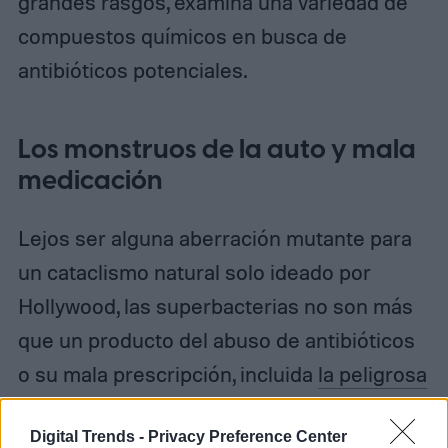
grandes rasgos, examina una variedad de
compuestos químicos en busca de
antibióticos potenciales.
Los monstruos de la auto y mala
medicación
Lejos ser alguna aberración mutante para
un cataclismo natural solo ideado por
Hollywood, las superbacterias no son más
que un producto del abuso de antibióticos
o su mala prescripción, incluida
la peligrosa
automedicación
.
Digital Trends -
Privacy Preference Center