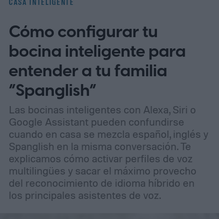
CASA INTELIGENTE
actualizaciones de hardware y software
Cómo configurar tu
para atraer tanto a entusiastas como a
profesionales.
bocina inteligente para
entender a tu familia
“Spanglish”
Las bocinas inteligentes con Alexa, Siri o
Google Assistant pueden confundirse
cuando en casa se mezcla español, inglés y
Spanglish en la misma conversación. Te
explicamos cómo activar perfiles de voz
multilingües y sacar el máximo provecho
del reconocimiento de idioma híbrido en
los principales asistentes de voz.