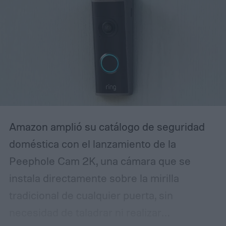
quien habla Spanglish de forma
espontánea. Entender cómo está diseñado
ese reconocimiento de voz —y ajustarlo a
tu familia— es clave para evitar
frustraciones y lograr que la bocina
realmente responda como un miembro
más del hogar.
Amazon amplió su catálogo de seguridad
doméstica con el lanzamiento de la
Peephole Cam 2K, una cámara que se
instala directamente sobre la mirilla
tradicional de cualquier puerta, sin
necesidad de taladrar ni realizar