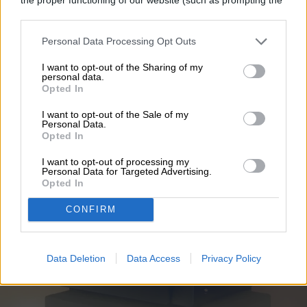
CASA INTELIGENTE
cookie banner and remembering your settings, to log into
your account, to redirect you when you log out, etc.).
Marantz actualiza su
Personal Data Processing Opt Outs
CINEMA Series 2 con un
I want to opt-out of the Sharing of my
personal data.
Opted In
DAC, Dirac Live, y un
I want to opt-out of the Sale of my
mejor soporte
Personal Data.
Opted In
I want to opt-out of processing my
Personal Data for Targeted Advertising.
Opted In
CONFIRM
Data Deletion
Data Access
Privacy Policy