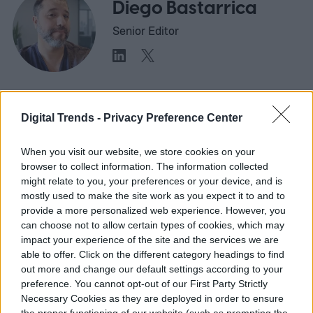
Diego Bastarrica
Senior Editor
Diego Bastarrica es Senior Editor y Head of
Content en Digital Trends en Español,
Digital Trends -
Privacy Preference Center
donde lidera la estrategia editorial, SEO…
When you visit our website, we store cookies on your
browser to collect information. The information collected
might relate to you, your preferences or your device, and is
mostly used to make the site work as you expect it to and to
Topics
provide a more personalized web experience. However, you
can choose not to allow certain types of cookies, which may
Noticias
Casa inteligente
Homepage
impact your experience of the site and the services we are
able to offer. Click on the different category headings to find
out more and change our default settings according to your
preference. You cannot opt-out of our First Party Strictly
Necessary Cookies as they are deployed in order to ensure
the proper functioning of our website (such as prompting the