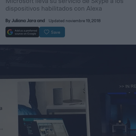
Microsoft lleva su servicio de Skype a los
dispositivos habilitados con Alexa
By
Juliana Jara
and
Updated noviembre 19, 2018
Save