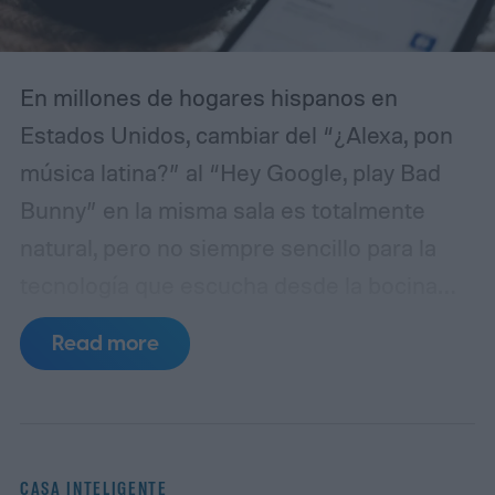
En millones de hogares hispanos en
Estados Unidos, cambiar del “¿Alexa, pon
música latina?” al “Hey Google, play Bad
Bunny” en la misma sala es totalmente
natural, pero no siempre sencillo para la
tecnología que escucha desde la bocina
inteligente. El bilingüismo y la fluidez
Read more
lingüística forman parte de la identidad
cultural: hijos que contestan en inglés,
padres que preguntan en español y frases
híbridas como “pon un timer de diez
CASA INTELIGENTE