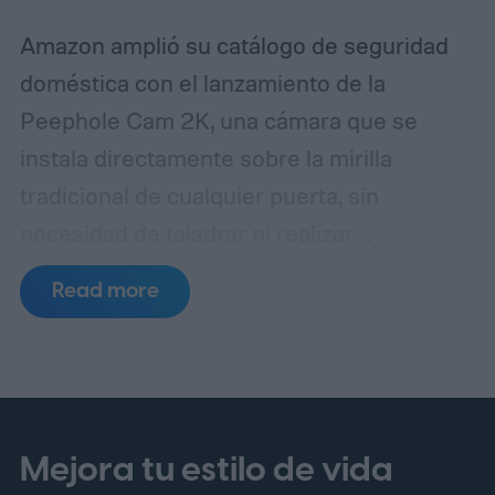
más del hogar.
Amazon amplió su catálogo de seguridad
doméstica con el lanzamiento de la
Peephole Cam 2K, una cámara que se
instala directamente sobre la mirilla
tradicional de cualquier puerta, sin
necesidad de taladrar ni realizar
modificaciones estructurales. El dispositivo
Read more
está pensado especialmente para quienes
arriendan una vivienda, ya que permite
retirarlo con facilidad al finalizar el contrato
sin dejar rastros de la instalación.
La
principal novedad respecto a los modelos
Mejora tu estilo de vida