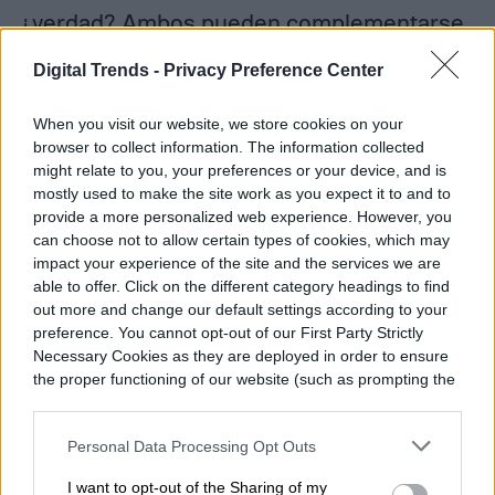
¿verdad? Ambos pueden complementarse
y hacernos la vida más fácil. La rivalidad no
Digital Trends -
Privacy Preference Center
tiene sentido aquí y Microsoft lo sabe.
When you visit our website, we store cookies on your
browser to collect information. The information collected
Ahora, gracias a esta estrecha colaboración
might relate to you, your preferences or your device, and is
entre Amazon y Microsoft, sus asistentes
mostly used to make the site work as you expect it to and to
provide a more personalized web experience. However, you
virtuales están más unidos que nunca para
can choose not to allow certain types of cookies, which may
impact your experience of the site and the services we are
ayudarnos a que nuestra vida diaria sea
able to offer. Click on the different category headings to find
más fácil y sencilla gracias a estas
out more and change our default settings according to your
preference. You cannot opt-out of our First Party Strictly
tecnologías.
Necessary Cookies as they are deployed in order to ensure
the proper functioning of our website (such as prompting the
cookie banner and remembering your settings, to log into
your account, to redirect you when you log out, etc.).
Personal Data Processing Opt Outs
I want to opt-out of the Sharing of my