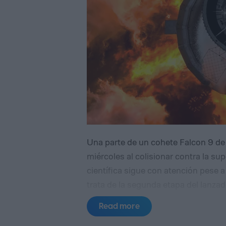
Una parte de un cohete Falcon 9 de
miércoles al colisionar contra la su
científica sigue con atención pese a
trata de la segunda etapa del lanzad
órbita dos módulos de aterrizaje no t
Read more
Aerospace, y el Hakuto-R Mission 2