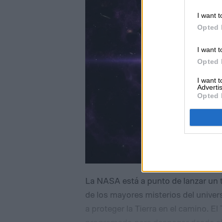
I want t
Opted 
I want t
Opted 
I want 
Advertis
Opted 
La NASA está a punto de lanzar un 
de los mayores misterios del univer
a proteger la Tierra en el camino.
El
programado para despegar desde el