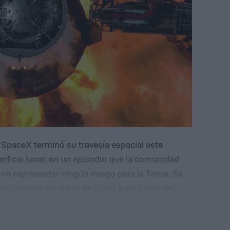
 SpaceX terminó su travesía espacial este
perficie lunar, en un episodio que la comunidad
 no representar ningún riesgo para la Tierra. Se
or, utilizada en enero de 2025 para poner en
ripulados: el Blue Ghost, de la firma Firefly
, desarrollado por la compañía japonesa ispace.