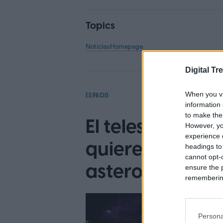
Topics
Noticias
Homepage
Digital Tr
When you vi
ESPACIO
information 
to make the
El telescopio e
However, yo
experience o
quiere proteger
headings to
cannot opt-o
asteroides ases
ensure the 
remembering 
Persona