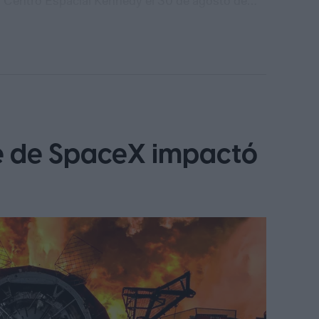
ada en estudiar la materia oscura y la energía
oldean las galaxias y la expansión cósmica. Los
u diseño único también lo hace inesperadamente
igrosos que se dirigen hacia nosotros (según MIT
e de SpaceX impactó