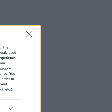
n. The
mostly used
experience.
your
category
rence. You
 order to
r and
t, etc.).