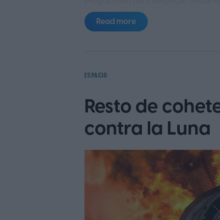
2026, con una misión principal centr
Read more
oscura, las fuerzas invisibles que m
investigadores afirman ahora que s
eficaz para detectar asteroides pel
Technology Review).
ESPACIO
Resto de cohet
contra la Luna