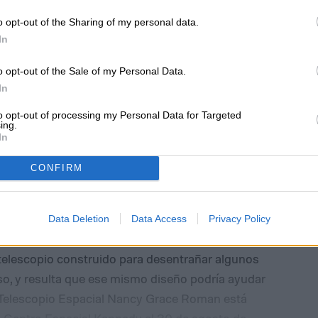
o opt-out of the Sharing of my personal data.
In
o opt-out of the Sale of my Personal Data.
In
to opt-out of processing my Personal Data for Targeted
ing.
In
CONFIRM
Data Deletion
Data Access
Privacy Policy
telescopio construido para desentrañar algunos
so, y resulta que ese mismo diseño podría ayudar
 Telescopio Espacial Nancy Grace Roman está
 Centro Espacial Kennedy el 30 de agosto de