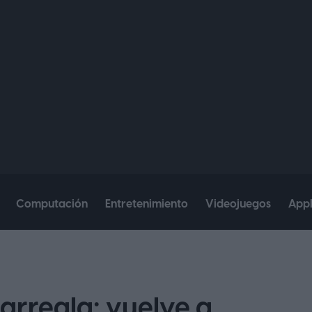
Computación
Entretenimiento
Videojuegos
App
 arregla: vuelve a