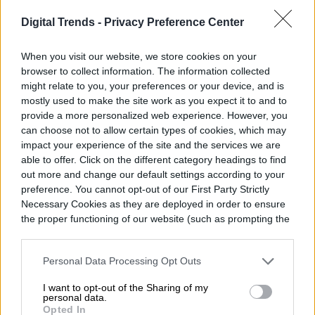
El telescopio espacial
Digital Trends -
Privacy Preference Center
Romano quiere proteger a
When you visit our website, we store cookies on your
browser to collect information. The information collected
la Tierra de asteroides
might relate to you, your preferences or your device, and is
mostly used to make the site work as you expect it to and to
asesinos
provide a more personalized web experience. However, you
can choose not to allow certain types of cookies, which may
impact your experience of the site and the services we are
able to offer. Click on the different category headings to find
out more and change our default settings according to your
preference. You cannot opt-out of our First Party Strictly
Necessary Cookies as they are deployed in order to ensure
the proper functioning of our website (such as prompting the
cookie banner and remembering your settings, to log into
your account, to redirect you when you log out, etc.).
Personal Data Processing Opt Outs
I want to opt-out of the Sharing of my
personal data.
Opted In