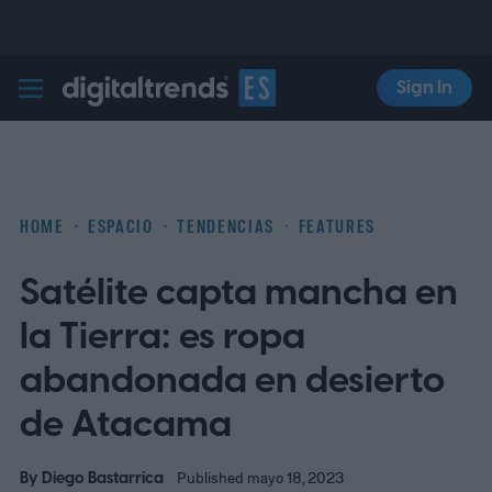
Sign In
Digital Trends Español
HOME
ESPACIO
TENDENCIAS
FEATURES
Satélite capta mancha en
la Tierra: es ropa
abandonada en desierto
de Atacama
By
Diego Bastarrica
Published mayo 18, 2023