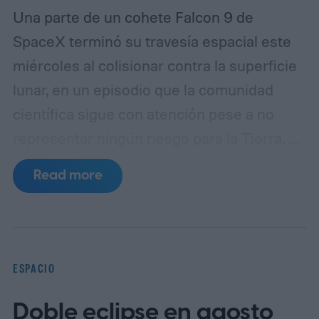
Una parte de un cohete Falcon 9 de
SpaceX terminó su travesía espacial este
miércoles al colisionar contra la superficie
lunar, en un episodio que la comunidad
científica sigue con atención pese a no
representar ningún riesgo para la Tierra. Se
trata de la segunda etapa del lanzador,
Read more
utilizada en enero de 2025 para poner en
órbita dos módulos de aterrizaje no
tripulados: el Blue Ghost, de la firma Firefly
Aerospace, y el Hakuto-R Mission 2,
ESPACIO
desarrollado por la compañía japonesa
Doble eclipse en agosto
ispace. Tras cumplir su misión, el