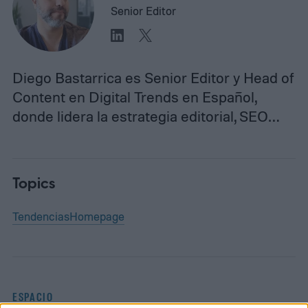
Senior Editor
Diego Bastarrica es Senior Editor y Head of
Content en Digital Trends en Español,
donde lidera la estrategia editorial, SEO…
Topics
Tendencias
Homepage
ESPACIO