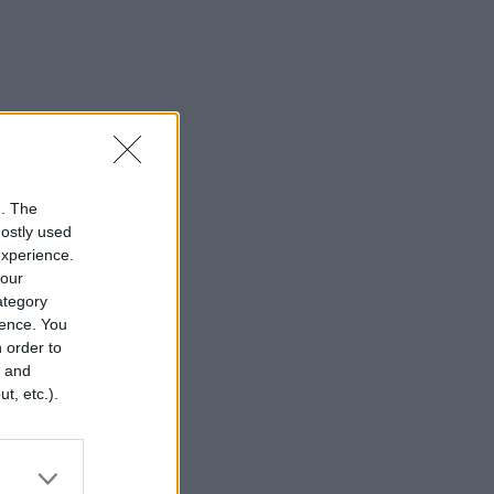
n. The
mostly used
experience.
your
category
rence. You
 order to
r and
t, etc.).