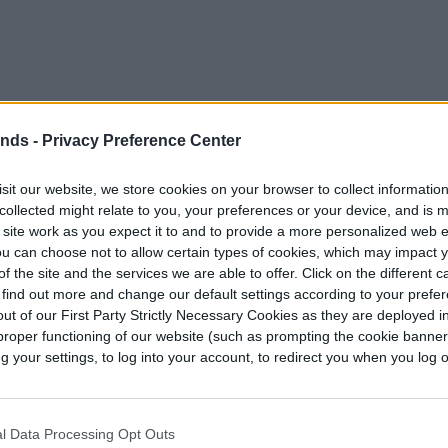
ends -
Privacy Preference Center
sit our website, we store cookies on your browser to collect informatio
collected might relate to you, your preferences or your device, and is 
 site work as you expect it to and to provide a more personalized web 
u can choose not to allow certain types of cookies, which may impact 
estra un video a los estudiantes de la Escuela
f the site and the services we are able to offer. Click on the different 
 find out more and change our default settings according to your prefe
 revela que Tony Stark, Vision, Captain America
ut of our First Party Strictly Necessary Cookies as they are deployed in
éroes que se cree que están muertos en el
proper functioning of our website (such as prompting the cookie banne
a hubo dudas acerca del destino de Tony Stark,
your settings, to log into your account, to redirect you when you log ou
 a los otros tres personajes, debido a las
jando en el tiempo y el hecho de que actualmente
l Data Processing Opt Outs
cula y una serie de televisión, respectivamente,