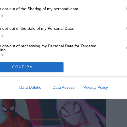
o opt-out of the Sharing of my personal data.
In
elícula de Black Widow fuera una precuela del
daVision
ahora parece mucho más intrigante,
o opt-out of the Sale of my Personal Data.
dúo que la estelariza está, pues… muerta (o lo
In
ico con inteligencia artificial mejorada por
to opt-out of processing my Personal Data for Targeted
ing.
In
O… AÚN
CONFIRM
Data Deletion
Data Access
Privacy Policy