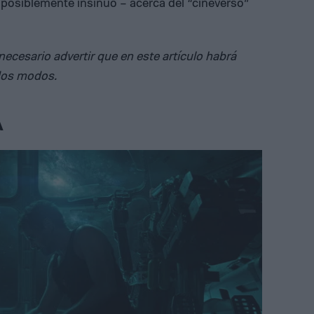
, posiblemente insinuó – acerca del “cineverso”
ecesario advertir que en este artículo habrá
odos modos.
A