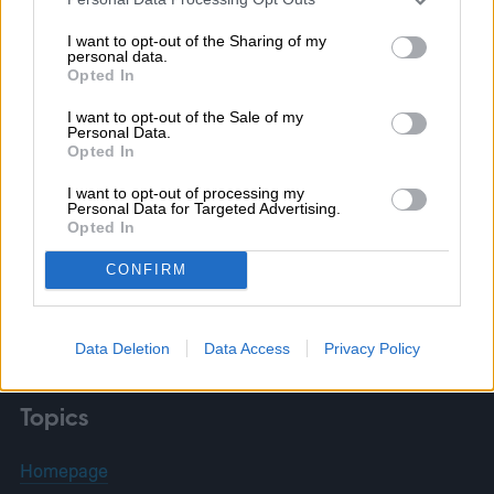
I want to opt-out of the Sharing of my
personal data.
Opted In
I want to opt-out of the Sale of my
Allan Vélez
Personal Data.
Opted In
I want to opt-out of processing my
Personal Data for Targeted Advertising.
Opted In
Allan Vélez es un periodista mexicano
CONFIRM
especializado en tecnología. Inició su
carrera en 2013 en La Revista Oficial de…
Data Deletion
Data Access
Privacy Policy
Topics
Homepage