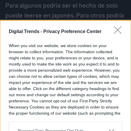
Para algunos podría ser el hecho de solo
puede leerse en japonés. Para otros podría
ser un trabajo especial que muestra el
Digital Trends -
Privacy Preference Center
cariño de Toriyama con los autos. También
podría decirse que la ilustración de los
When you visit our website, we store cookies on your
browser to collect information. The information collected
circuitos de aquel Campeonato Mundial de
might relate to you, your preferences or your device, and is
Fórmula 1 de 1990 es simplemente
mostly used to make the site work as you expect it to and to
provide a more personalized web experience. However, you
encantadora. Sin embargo, destacamos que
can choose not to allow certain types of cookies, which may
impact your experience of the site and the services we are
el trabajo muestra a un Toriyama que se
able to offer. Click on the different category headings to find
muestra nervioso al presentarse frente a
out more and change our default settings according to your
preference. You cannot opt-out of our First Party Strictly
una leyenda. ¿Acaso sabría Toriyama que
Necessary Cookies as they are deployed in order to ensure
the proper functioning of our website (such as prompting the
estaba destinado a también convertirse en
cookie banner and remembering your settings, to log into
una?
your account, to redirect you when you log out, etc.).
Personal Data Processing Opt Outs