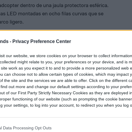
copter dentro de una jaula protectora esférica.
 las LED montadas en ocho filas curvas que se
rco ligero.
, el marco con las LED gira rápidamente, lo que
ends -
Privacy Preference Center
agen posterior que crea la ilusión de una esfera
sit our website, we store cookies on your browser to collect informatio
rogramar la computadora a bordo para que
collected might relate to you, your preferences or your device, and is 
 por ejemplo, una ilustración o un mensaje.
 site work as you expect it to and to provide a more personalized web 
u can choose not to allow certain types of cookies, which may impact 
s desafíos mientras construía la máquina,
f the site and the services we are able to offer. Click on the different 
 find out more and change our default settings according to your prefe
e aire de la pantalla giratoria no interfiera con
ut of our First Party Strictly Necessary Cookies as they are deployed in
r el marco lo más ligero posible para reducir la
proper functioning of our website (such as prompting the cookie banne
your settings, to log into your account, to redirect you when you log ou
palmente hueca que no sólo es muy ligera, sino
a para reducir la resistencia y dar una mayor
l Data Processing Opt Outs