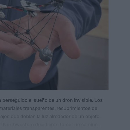
 perseguido el sueño de un dron invisible. Los
materiales transparentes, recubrimientos de
jos que doblan la luz alrededor de un objeto.
ad Northwestern decidieron tomar un camino