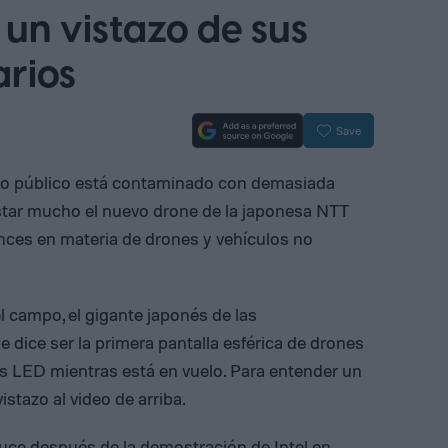
un vistazo de sus
arios
Save
acio público está contaminado con demasiada
 gustar mucho el nuevo drone de la japonesa NTT
nces en materia de drones y vehículos no
l campo, el gigante japonés de las
 dice ser la primera pantalla esférica de drones
s LED mientras está en vuelo. Para entender un
istazo al video de arriba.
uce después de la demostración de
Intel en