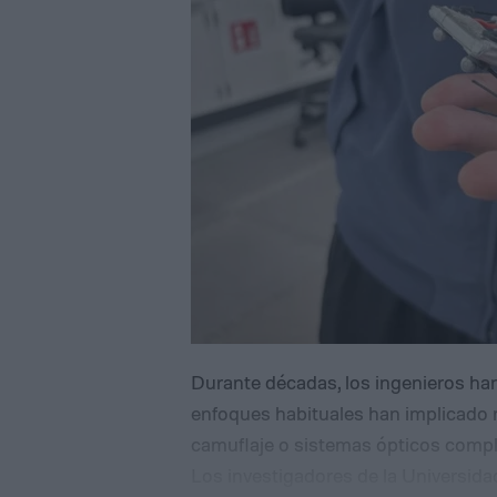
Durante décadas, los ingenieros han
enfoques habituales han implicado 
camuflaje o sistemas ópticos comple
Los investigadores de la Universid