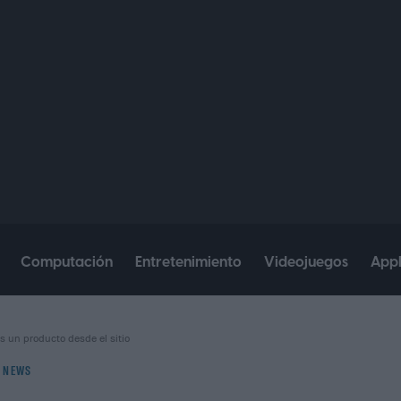
Computación
Entretenimiento
Videojuegos
App
s un producto desde el sitio
NEWS