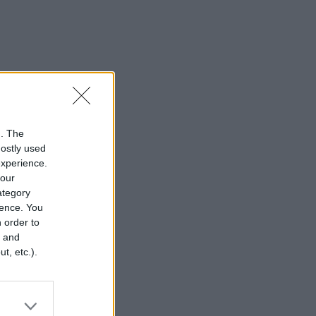
n. The
mostly used
experience.
your
category
rence. You
 order to
r and
t, etc.).