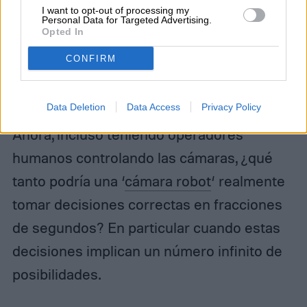
I want to opt-out of processing my
Personal Data for Targeted Advertising.
Opted In
CONFIRM
Data Deletion
Data Access
Privacy Policy
Ahora, incluso teniendo operadores
humanos controlando las cámaras, ¿qué
tanto podría una ‘
cámara robot
‘ realmente
tomar decisiones correctas en fracciones
de segundos? En particular cuando estas
decisiones implican un número infinito de
posibilidades.