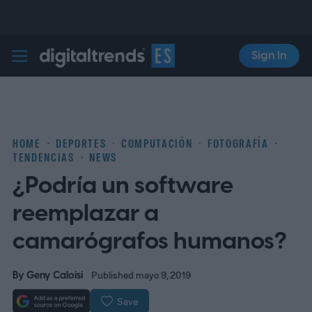
Sign In
Digital Trends Español
HOME
DEPORTES
COMPUTACIÓN
FOTOGRAFÍA
TENDENCIAS
NEWS
¿Podría un software
reemplazar a
camarógrafos humanos?
By
Geny Caloisi
Published mayo 9, 2019
Save