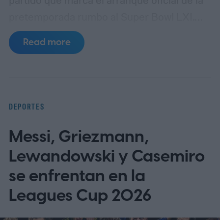
pretemporada rumbo al Super Bowl LXI.
Los protagonistas serán Carolina
Read more
Panthers y Arizona Cardinals, dos
franquicias con lazos directos con la clase
de nuevos inmortales que serán exaltados
este fin de semana en Canton, Ohio.
DEPORTES
Cuándo y a qué hora es el partido
Messi, Griezmann,
Lewandowski y Casemiro
se enfrentan en la
Leagues Cup 2026