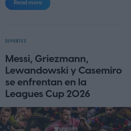
Read more
Panthers y Arizona Cardinals, dos
franquicias con lazos directos con la clase
de nuevos inmortales que serán exaltados
este fin de semana en Canton, Ohio.
DEPORTES
Cuándo y a qué hora es el partido
Messi, Griezmann,
Lewandowski y Casemiro
se enfrentan en la
Leagues Cup 2026