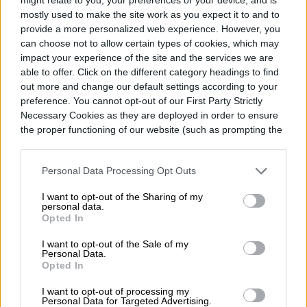
mostly used to make the site work as you expect it to and to
provide a more personalized web experience. However, you
can choose not to allow certain types of cookies, which may
impact your experience of the site and the services we are
able to offer. Click on the different category headings to find
out more and change our default settings according to your
preference. You cannot opt-out of our First Party Strictly
Necessary Cookies as they are deployed in order to ensure
the proper functioning of our website (such as prompting the
cookie banner and remembering your settings, to log into
El colombiano Luis Diaz supera la marca de los uruguayos Rodrigo
your account, to redirect you when you log out, etc.).
Bentancur y Nahitan Nández en los cuartos de final de la Copa
Personal Data Processing Opt Outs
América.
Imagen utilizada con permiso del titular de los derechos
de autor
I want to opt-out of the Sharing of my
personal data.
Opted In
En sus 47 ediciones a cuestas, han sido
I want to opt-out of the Sale of my
tres los países que han dominado la
Personal Data.
Opted In
competencia. El campeón vigente, Brasil,
I want to opt-out of processing my
intentará sumar su décima corona y acortar
Personal Data for Targeted Advertising.