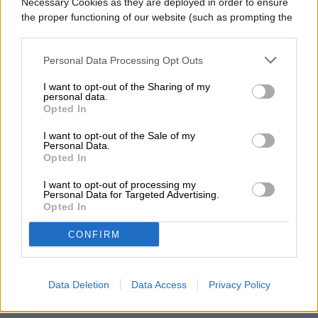
Necessary Cookies as they are deployed in order to ensure
the proper functioning of our website (such as prompting the
cookie banner and remembering your settings, to log into
your account, to redirect you when you log out, etc.).
Personal Data Processing Opt Outs
Digital Trends
I want to opt-out of the Sharing of my
personal data.
Opted In
Según la diapositiva, Nvidia lanzará seis
tarjetas gráficas para laptops. No obstante,
I want to opt-out of the Sale of my
Personal Data.
seguirá la producción y venta de GPU de
Opted In
generaciones pasadas, incluida la RTX
I want to opt-out of processing my
Personal Data for Targeted Advertising.
4050, RTX 3050 e incluso la RTX 2050.
Opted In
CONFIRM
De acuerdo con la diapositiva, la RTX 5080
tendrá una importante actualización de
Data Deletion
Data Access
Privacy Policy
VRAM al pasar a los 16GB GDDR7.