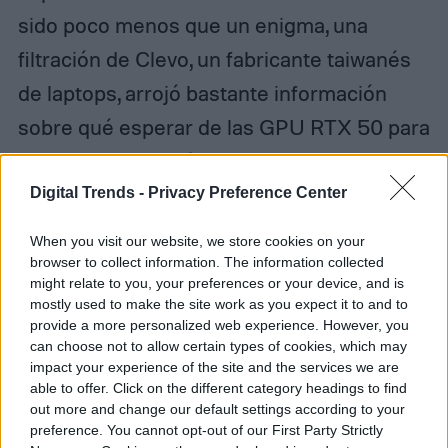
sido poco menos que un enigma, una
filtración de Clevo, un fabricante taiwanés
de laptops, arrojó bastante información
sobre qué esperar de las GPU RTX 50 para
laptops. La filtración es la imagen que
publicamos debajo.
Digital Trends -
Privacy Preference Center
When you visit our website, we store cookies on your
browser to collect information. The information collected
might relate to you, your preferences or your device, and is
mostly used to make the site work as you expect it to and to
provide a more personalized web experience. However, you
can choose not to allow certain types of cookies, which may
impact your experience of the site and the services we are
able to offer. Click on the different category headings to find
out more and change our default settings according to your
preference. You cannot opt-out of our First Party Strictly