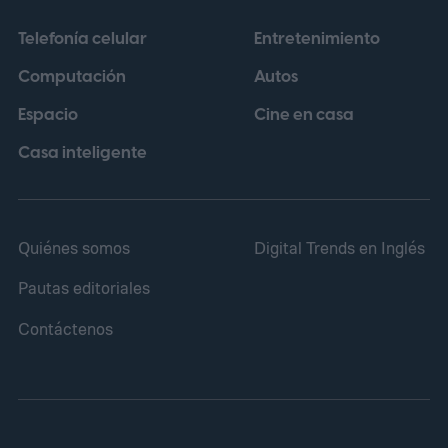
OpenAI, esta versión reduce en un 62 % la
Telefonía celular
Entretenimiento
aparición de errores factuales respecto a
Computación
Autos
su antecesor, GPT-5.5 Instant, de acuerdo
Espacio
Cine en casa
con evaluaciones internas realizadas sobre
consultas financieras, médicas y legales.
Casa inteligente
Quiénes somos
Digital Trends en Inglés
Pautas editoriales
Contáctenos