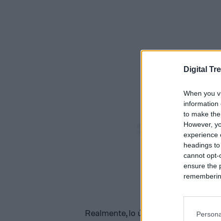
Digital Tr
When you vi
information 
to make the
However, yo
experience o
headings to
cannot opt-o
ensure the 
remembering 
Realmente, lo único que falta aquí s
Persona