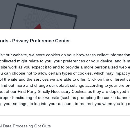
ends -
Privacy Preference Center
sit our website, we store cookies on your browser to collect informatio
collected might relate to you, your preferences or your device, and is 
 site work as you expect it to and to provide a more personalized web 
u can choose not to allow certain types of cookies, which may impact 
f the site and the services we are able to offer. Click on the different 
 find out more and change our default settings according to your prefe
ut of our First Party Strictly Necessary Cookies as they are deployed in
proper functioning of our website (such as prompting the cookie banne
your settings, to log into your account, to redirect you when you log ou
on opciones para las tarjetas gráficas más altas.
l Data Processing Opt Outs