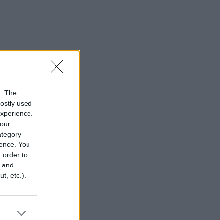
n. The
mostly used
experience.
your
category
rence. You
 order to
r and
t, etc.).