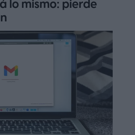
á lo mismo: pierde
ón