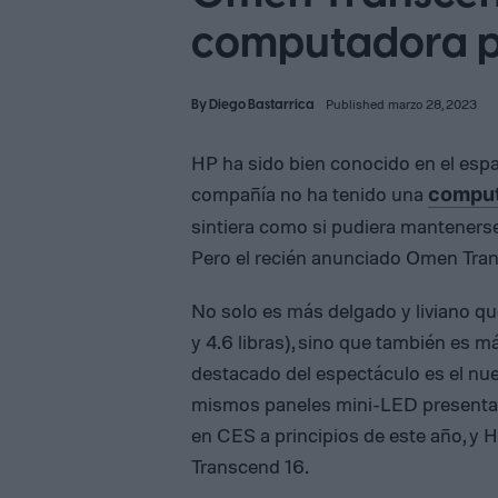
computadora p
By
Diego Bastarrica
Published marzo 28, 2023
HP ha sido bien conocido en el esp
compañía no ha tenido una
computa
sintiera como si pudiera mantenerse
Pero el recién anunciado Omen Tran
No solo es más delgado y liviano q
y 4.6 libras), sino que también es 
destacado del espectáculo es el n
mismos paneles mini-LED presentad
en CES a principios de este año, y H
Transcend 16.