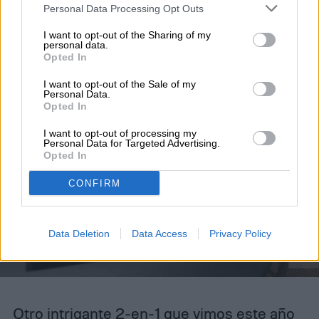
Personal Data Processing Opt Outs
Lenovo ThinkPad X1 Yoga
I want to opt-out of the Sharing of my
personal data.
Opted In
I want to opt-out of the Sale of my
Personal Data.
Opted In
I want to opt-out of processing my
Personal Data for Targeted Advertising.
Opted In
CONFIRM
Data Deletion
Data Access
Privacy Policy
Otro intrigante 2-en-1 que vimos este año