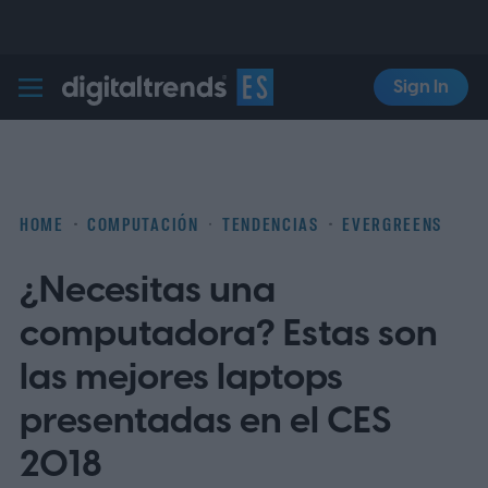
Sign In
Digital Trends Español
HOME
COMPUTACIÓN
TENDENCIAS
EVERGREENS
¿Necesitas una
computadora? Estas son
las mejores laptops
presentadas en el CES
2018