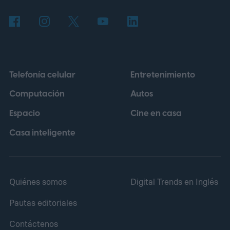
La herramienta fue entrenada con millones
de secuencias de ADN y, para este
experimento, recibió datos de
aproximadamente 14.000 genomas virales
Telefonía celular
Entretenimiento
pertenecientes a la familia Microviridae.
Computación
Autos
Espacio
Cine en casa
Casa inteligente
Quiénes somos
Digital Trends en Inglés
Pautas editoriales
Contáctenos