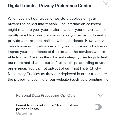
Former Digital Trends Contributor
Digital Trends -
Privacy Preference Center
When you visit our website, we store cookies on your
browser to collect information. The information collected
Raúl Estrada comenzó en el mundo de los
might relate to you, your preferences or your device, and is
medios de comunicación en 2009,
mostly used to make the site work as you expect it to and to
provide a more personalized web experience. However, you
mientras estudiaba ingeniería y escribía
can choose not to allow certain types of cookies, which may
en…
impact your experience of the site and the services we are
able to offer. Click on the different category headings to find
out more and change our default settings according to your
preference. You cannot opt-out of our First Party Strictly
Necessary Cookies as they are deployed in order to ensure
Topics
the proper functioning of our website (such as prompting the
cookie banner and remembering your settings, to log into
Noticias
Redes sociales
Homepage
your account, to redirect you when you log out, etc.).
Personal Data Processing Opt Outs
I want to opt-out of the Sharing of my
personal data.
Opted In