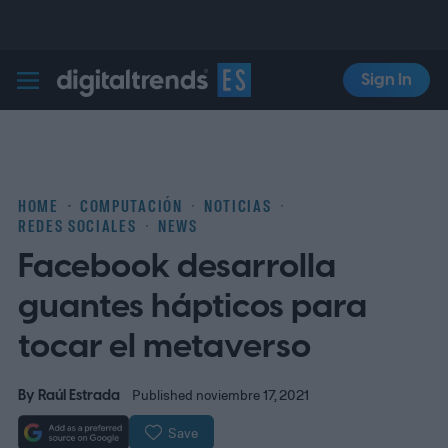
Sign In
Digital Trends Español
HOME
COMPUTACIÓN
NOTICIAS
REDES SOCIALES
NEWS
Facebook desarrolla
guantes hápticos para
tocar el metaverso
By
Raúl Estrada
Published noviembre 17, 2021
Save