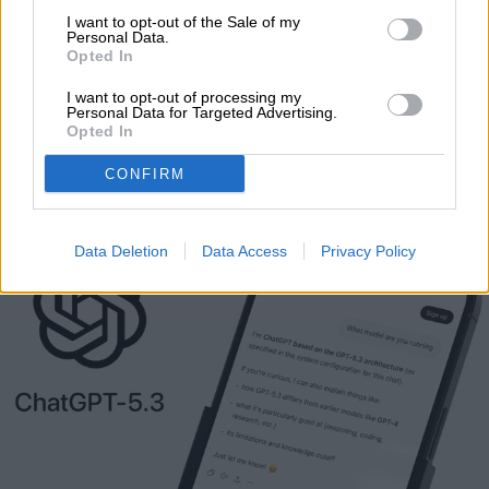
COMPUTACIÓN
I want to opt-out of the Sale of my
Personal Data.
La “Jaula de Pájaro” que
Opted In
I want to opt-out of processing my
promete ordenar el caos
Personal Data for Targeted Advertising.
Opted In
de ChatGPT
CONFIRM
Data Deletion
Data Access
Privacy Policy