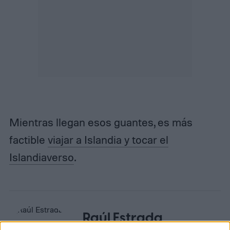
Mientras llegan esos guantes, es más
factible
viajar a Islandia y tocar el
Islandiaverso
.
Raúl Estrada