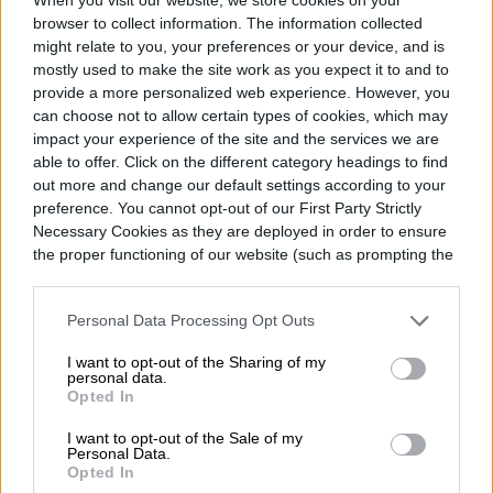
computación, y es posible implementar
browser to collect information. The information collected
might relate to you, your preferences or your device, and is
circuitos lógicos básicos y circuitos
mostly used to make the site work as you expect it to and to
provide a more personalized web experience. However, you
electrónicos básicos con micelio», dice
can choose not to allow certain types of cookies, which may
Adamatzky. «En el futuro, podemos cultivar
impact your experience of the site and the services we are
able to offer. Click on the different category headings to find
computadoras de micelio y dispositivos de
out more and change our default settings according to your
preference. You cannot opt-out of our First Party Strictly
control más avanzados».
Necessary Cookies as they are deployed in order to ensure
the proper functioning of our website (such as prompting the
cookie banner and remembering your settings, to log into
your account, to redirect you when you log out, etc.).
Personal Data Processing Opt Outs
Diego Bastarrica
I want to opt-out of the Sharing of my
Senior Editor
personal data.
Opted In
I want to opt-out of the Sale of my
Personal Data.
Opted In
Diego Bastarrica es Senior Editor y Head of