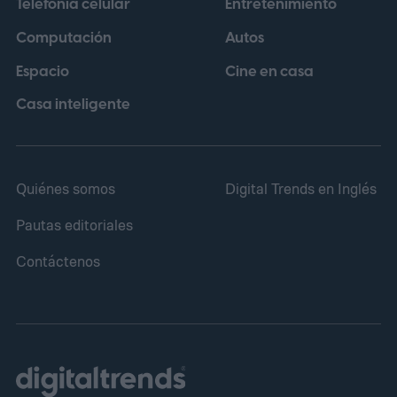
Telefonía celular
Entretenimiento
abierto y 14,9 mm cuando está cerrado.
Computación
Autos
Espacio
Cine en casa
Casa inteligente
Quiénes somos
Digital Trends en Inglés
Pautas editoriales
Contáctenos