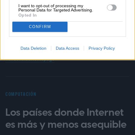
Content en Digital Trends en Español,
I want to opt-out of processing my
Personal Data for Targeted Advertising.
donde lidera la estrategia editorial, SEO…
Opted In
CONFIRM
Topics
Data Deletion
Data Access
Privacy Policy
Tendencias
Homepage
COMPUTACIÓN
Los países donde Internet
es más y menos asequible