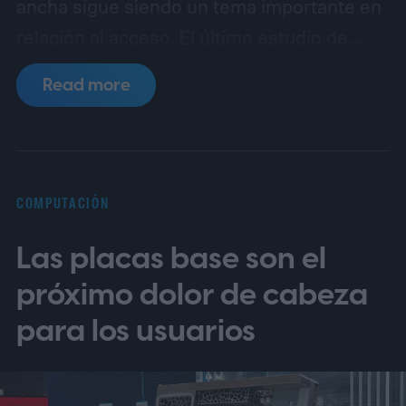
ancha sigue siendo un tema importante en
relación al acceso.
El último estudio de
NetCredit revela los países donde la banda
Read more
ancha es más barata y costosa en relación
con los ingresos.
COMPUTACIÓN
Las placas base son el
próximo dolor de cabeza
para los usuarios