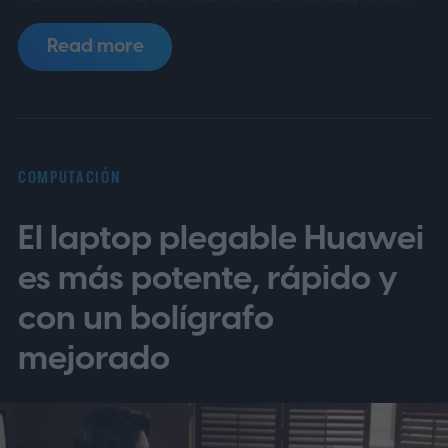
que los precios de las placas base podrían
Read more
pronto aumentar aún más los costes, con
placas de Asus, MSI y Gigabyte que se
rumorea que podrían subir al menos un 50
por ciento.
Tu próxima actualización de PC
COMPUTACIÓN
podría ser mucho más cara
El laptop plegable Huawei
es más potente, rápido y
con un bolígrafo
mejorado