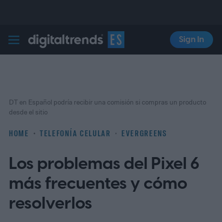
Sign In
Digital Trends Español
DT en Español podría recibir una comisión si compras un producto
desde el sitio
HOME
TELEFONÍA CELULAR
EVERGREENS
Los problemas del Pixel 6
más frecuentes y cómo
resolverlos