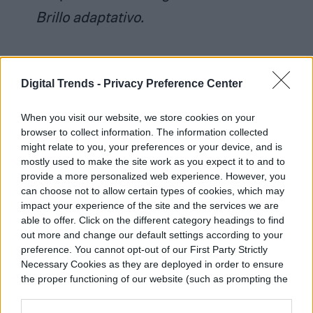
Brillo adaptativo.
Problema: reinicios aleatorios
Digital Trends -
Privacy Preference Center
Imagina la escena: estás usando tu Pixel 6
When you visit our website, we store cookies on your
browser to collect information. The information collected
o Pixel 6 Pro, pero se apaga y se reinicia.
might relate to you, your preferences or your device, and is
Esto le ha sucedido a más de un
mostly used to make the site work as you expect it to and to
provide a more personalized web experience. However, you
propietario del modelo Pro. Los
usuarios
can choose not to allow certain types of cookies, which may
sugieren casusas
como
problemas con wifi
impact your experience of the site and the services we are
able to offer. Click on the different category headings to find
y Bluetooth, provocados por aplicaciones
out more and change our default settings according to your
preference. You cannot opt-out of our First Party Strictly
de terceros, la cámara o el desbloqueo del
Necessary Cookies as they are deployed in order to ensure
dispositivo. Algunos incluso afirman que se
the proper functioning of our website (such as prompting the
cookie banner and remembering your settings, to log into
reinician cuando está inactivo.
your account, to redirect you when you log out, etc.).