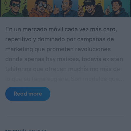
En un mercado móvil cada vez más caro,
repetitivo y dominado por campañas de
marketing que prometen revoluciones
donde apenas hay matices, todavía existen
teléfonos que ofrecen muchísimo más de
lo que su fama sugiere. Son modelos que
no siempre lideran las conversaciones, que
Read more
a veces quedan fuera de los titulares más
ruidosos y que, sin embargo, merecen una
segunda lectura por su equilibrio, su
potencia o su propuesta diferencial. En