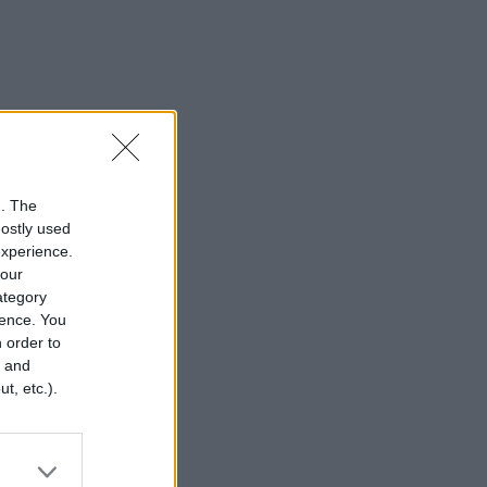
n. The
mostly used
experience.
your
category
rence. You
 order to
r and
t, etc.).