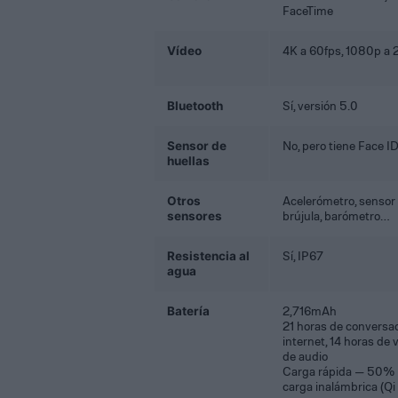
FaceTime
Vídeo
4K a 60fps, 1080p a 
Bluetooth
Sí, versión 5.0
Sensor de
No, pero tiene Face I
huellas
Otros
Acelerómetro, sensor
sensores
brújula, barómetro…
Resistencia al
Sí, IP67
agua
Batería
2,716mAh
21 horas de conversac
internet, 14 horas de 
de audio
Carga rápida — 50% 
carga inalámbrica (Qi