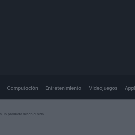
Computación
Entretenimiento
Videojuegos
App
s un producto desde el sitio