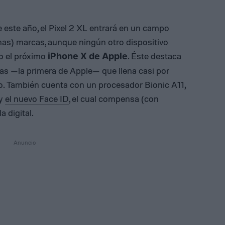
e este año, el Pixel 2 XL entrará en un campo
nas) marcas, aunque ningún otro dispositivo
o el próximo
. Éste destaca
iPhone X de Apple
as —la primera de Apple— que llena casi por
ono. También cuenta con un procesador Bionic A11,
 y
el nuevo Face ID
, el cual compensa (con
a digital.