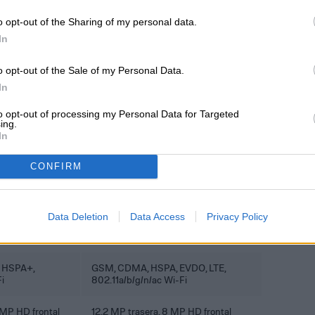
(458 ppi)
2,880 x 1,440 píxeles (538 ppi)
o opt-out of the Sharing of my personal data.
In
Android 8.0
o opt-out of the Sale of my Personal Data.
64GB, 128GB
In
to opt-out of processing my Personal Data for Targeted
No
ing.
In
Sí
CONFIRM
 y co-procesador
Snapdragon 835, con Adreno 540
Data Deletion
Data Access
Privacy Policy
4GB
 HSPA+,
GSM, CDMA, HSPA, EVDO, LTE,
i
802.11a/b/g/n/ac Wi-Fi
7MP HD frontal
12.2 MP trasera, 8 MP HD frontal