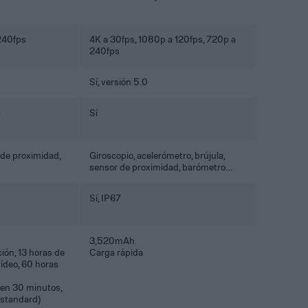
240fps
4K a 30fps, 1080p a 120fps, 720p a
240fps
Sí, versión 5.0
D
Sí
 de proximidad,
Giroscopio, acelerómetro, brújula,
sensor de proximidad, barómetro…
Sí, IP67
3,520mAh
ión, 13 horas de
Carga rápida
vídeo, 60 horas
en 30 minutos,
 standard)