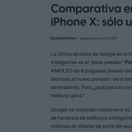
Comparativa ent
iPhone X: sólo
By
Daniel Matus
Updated octubre 5, 2017
La última apuesta de Google en la b
inteligentes
es el “peso pesado”
Pi
AMOLED de 6 pulgadas, biseles delg
técnicas, el nuevo portador de la b
admiradores. Pero, ¿qué pasa si c
teléfono gana?
Google ha mostrado claramente su i
de hardware de teléfonos inteligen
millones de dólares
de parte del equ