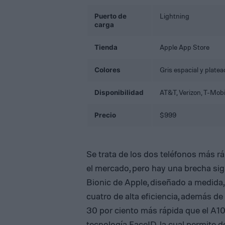
Puerto de
Lightning
carga
Tienda
Apple App Store
Colores
Gris espacial y platea
Disponibilidad
AT&T
,
Verizon
,
T-Mobi
Precio
$999
Se trata de los dos teléfonos más 
el mercado, pero hay una brecha sign
Bionic de Apple, diseñado a medida, 
cuatro de alta eficiencia, además d
30 por ciento más rápida que el A10
tecnología FaceID, la cual permite