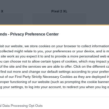
 X
Pixel 2 XL
ends -
Privacy Preference Center
sit our website, we store cookies on your browser to collect informatio
collected might relate to you, your preferences or your device, and is 
 site work as you expect it to and to provide a more personalized web 
u can choose not to allow certain types of cookies, which may impact 
f the site and the services we are able to offer. Click on the different 
 find out more and change our default settings according to your prefe
 (5.65 x 2.79 x
157.5 x 76.2 x 7.6 mm (6.20 x 3.00 x
ut of our First Party Strictly Necessary Cookies as they are deployed in
0.30 pulgadas)
proper functioning of our website (such as prompting the cookie banne
your settings, to log into your account, to redirect you when you log ou
s)
175 gramos(6.17 onzas)
ED display
6 P-OLED display
l Data Processing Opt Outs