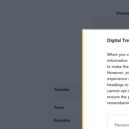
iPhone
Digital Tr
When you vi
information 
to make the
However, yo
experience o
headings to
Tamaño
143.6 x 70.9 x 7.7 mm
cannot opt-o
0.30 pulgadas)
ensure the 
remembering 
Peso
174 gramos(6.14 onza
Pantalla
5.8- Super Retina OL
Persona