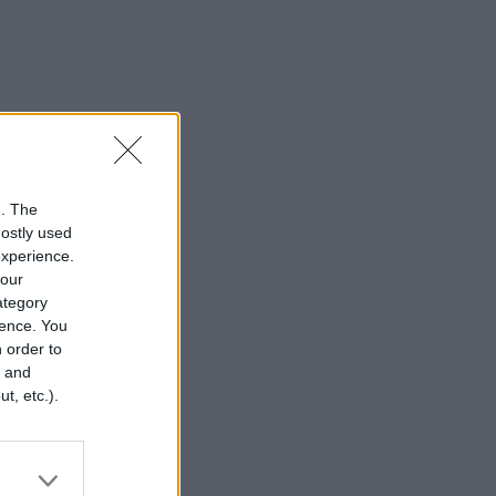
n. The
mostly used
experience.
your
category
rence. You
 order to
r and
t, etc.).