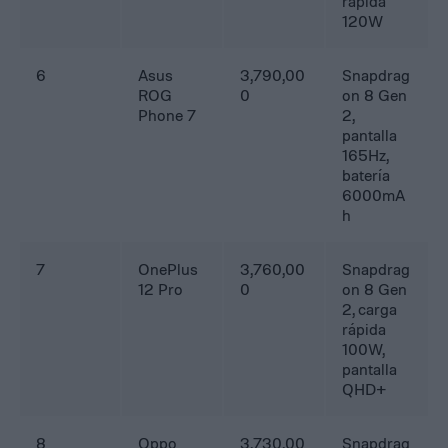
rápida
120W
6
Asus
3,790,00
Snapdrag
ROG
0
on 8 Gen
Phone 7
2,
pantalla
165Hz,
batería
6000mA
h
7
OnePlus
3,760,00
Snapdrag
12 Pro
0
on 8 Gen
2, carga
rápida
100W,
pantalla
QHD+
8
Oppo
3,730,00
Snapdrag