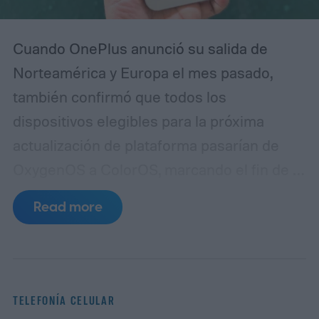
Cuando OnePlus anunció su salida de
Norteamérica y Europa el mes pasado,
también confirmó que todos los
dispositivos elegibles para la próxima
actualización de plataforma pasarían de
OxygenOS a ColorOS, marcando el fin de la
apariencia de Android que ayudó a definir
Read more
la marca OnePlus durante más de una
década. Aunque no compartió un
calendario definido para este cambio,
OnePlus ha puesto en marcha lanzando
TELEFONÍA CELULAR
un programa beta cerrado de ColorOS para