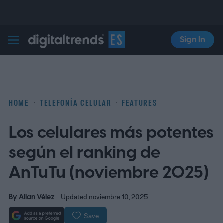
Sign In
Digital Trends Español
HOME
TELEFONÍA CELULAR
FEATURES
Los celulares más potentes
según el ranking de
AnTuTu (noviembre 2025)
By
Allan Vélez
Updated noviembre 10, 2025
Save