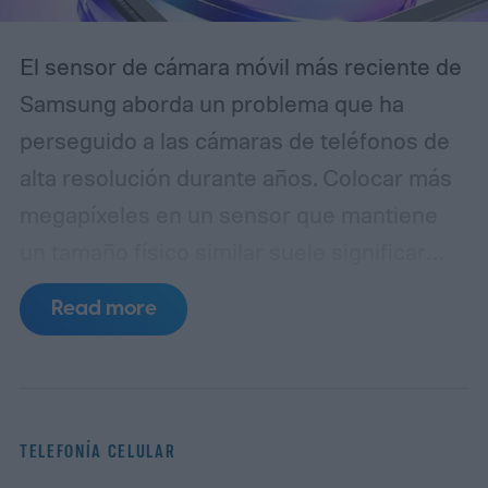
El sensor de cámara móvil más reciente de
Samsung aborda un problema que ha
perseguido a las cámaras de teléfonos de
alta resolución durante años. Colocar más
megapíxeles en un sensor que mantiene
un tamaño físico similar suele significar
reducir cada píxel, lo que limita la cantidad
Read more
de luz que puede capturar. El ISOCELL
HPC, la última entrada de Samsung en
su línea de sensores de 200MP, introduce
una estructura de píxeles rediseñada,
TELEFONÍA CELULAR
llamada DeepPix, que pretende resolver