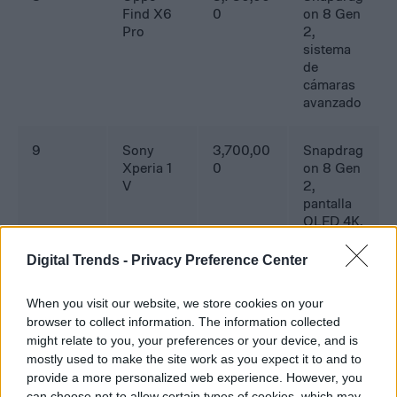
Find X6
0
on 8 Gen
Pro
2,
sistema
de
cámaras
avanzado
9
Sony
3,700,00
Snapdrag
Xperia 1
0
on 8 Gen
V
2,
pantalla
OLED 4K,
sonido
premium
Digital Trends -
Privacy Preference Center
10
Vivo X90
3,680,00
MediaTek
When you visit our website, we store cookies on your
Pro+
0
Dimensit
browser to collect information. The information collected
y 9200,
might relate to you, your preferences or your device, and is
cámara
mostly used to make the site work as you expect it to and to
Zeiss,
provide a more personalized web experience. However, you
carga
can choose not to allow certain types of cookies, which may