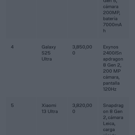
Gen 5,
cámara
200MP,
batería
7000mA
h
4
Galaxy
3,850,00
Exynos
S25
0
2400/Sn
Ultra
apdragon
8 Gen 2,
200 MP
cámara,
pantalla
120Hz
5
Xiaomi
3,820,00
Snapdrag
13 Ultra
0
on 8 Gen
2, cámara
Leica,
carga