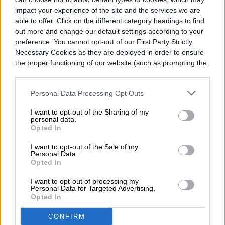
rápida
impact your experience of the site and the services we are
80W
able to offer. Click on the different category headings to find
out more and change our default settings according to your
preference. You cannot opt-out of our First Party Strictly
11
Motorola
3,650,00
Snapdrag
Necessary Cookies as they are deployed in order to ensure
Edge
0
on 8 Gen
the proper functioning of our website (such as prompting the
X30
1, pantalla
cookie banner and remembering your settings, to log into
144Hz,
your account, to redirect you when you log out, etc.).
batería
Personal Data Processing Opt Outs
5000mA
h
I want to opt-out of the Sharing of my
personal data.
Opted In
12
Xiaomi
3,620,00
Snapdrag
13 Lite
0
on 7 Gen
I want to opt-out of the Sale of my
1, pantalla
Personal Data.
OLED,
Opted In
carga
I want to opt-out of processing my
rápida
Personal Data for Targeted Advertising.
67W
Opted In
CONFIRM
13
Nubia
3,600,00
Snapdrag