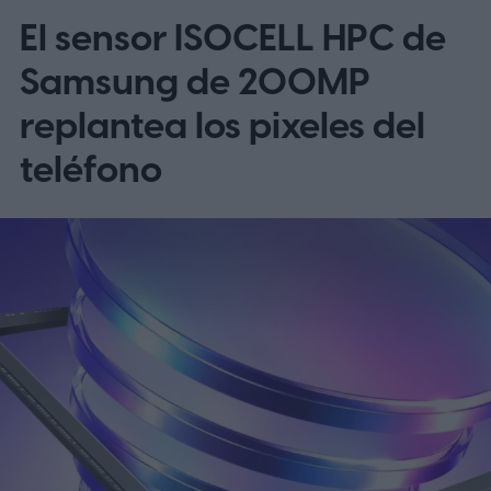
El sensor ISOCELL HPC de
el OnePlus 15 y el OnePlus 15R.
La beta
omite EE. UU. y Europa por ahora
Samsung de 200MP
replantea los pixeles del
teléfono