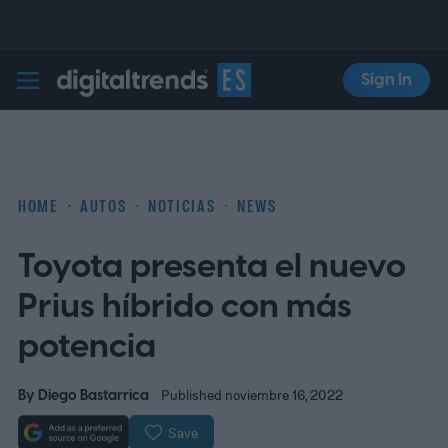
Sign In
Digital Trends Español
HOME
AUTOS
NOTICIAS
NEWS
Toyota presenta el nuevo
Prius híbrido con más
potencia
By
Diego Bastarrica
Published noviembre 16, 2022
Save