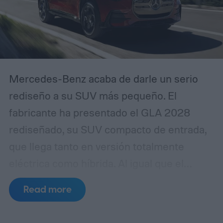
Mercedes-Benz acaba de darle un serio
rediseño a su SUV más pequeño. El
fabricante ha presentado el GLA 2028
rediseñado, su SUV compacto de entrada,
que llega tanto en versión totalmente
eléctrica como híbrida. Al igual que el
sedán recientemente rediseñado de la
Read more
CLA, el GLA ahora se apoya en la
plataforma MMA de nueva generación de