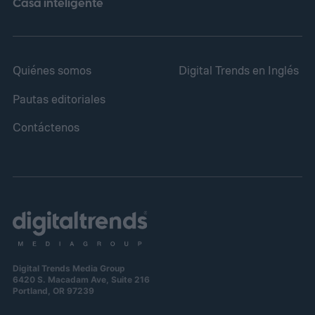
momento de julio.
Casa inteligente
Quiénes somos
Digital Trends en Inglés
Pautas editoriales
Contáctenos
Digital Trends Media Group
6420 S. Macadam Ave, Suite 216
Portland, OR 97239