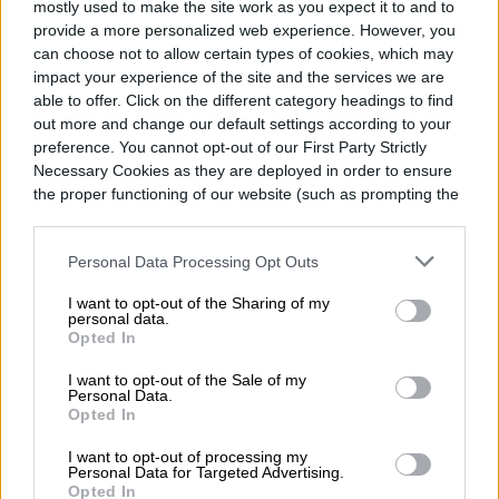
mostly used to make the site work as you expect it to and to
provide a more personalized web experience. However, you
can choose not to allow certain types of cookies, which may
impact your experience of the site and the services we are
able to offer. Click on the different category headings to find
out more and change our default settings according to your
preference. You cannot opt-out of our First Party Strictly
Necessary Cookies as they are deployed in order to ensure
El nuevo SUV familiar de Xiaomi es
the proper functioning of our website (such as prompting the
básicamente una casa sobre ruedas con
cookie banner and remembering your settings, to log into
your account, to redirect you when you log out, etc.).
suficiente autonomía declarada para cubrir
Personal Data Processing Opt Outs
más de 1.000 millas. Además, cuesta
I want to opt-out of the Sharing of my
personal data.
considerablemente menos de lo que su
Opted In
extravagante lista de características podría
I want to opt-out of the Sale of my
Personal Data.
sugerir. La empresa ha lanzado
Opted In
Read more
oficialmente el SkyNomad N90 Max en
I want to opt-out of processing my
Personal Data for Targeted Advertising.
China por 299.900 yuanes, equivalente a
Opted In