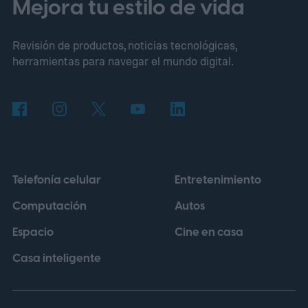
abiertas las reservas, y se espera que los
Mejora tu estilo de vida
primeros vehículos lleguen a los clientes
Revisión de productos, noticias tecnológicas,
en septiembre. La cifra convertida
herramientas para navegar el mundo digital.
proporciona un contexto útil, aunque no
representa precios fuera de China. Xiaomi
describe el buque insignia de siete plazas
como una "casa que puedes mudar". Este
pitch inusualmente grandioso empieza a
Telefonía celular
Entretenimiento
tener sentido una vez que ves lo que
Computación
Autos
ocurre dentro.
Espacio
Cine en casa
Casa inteligente