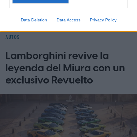
Homepage
Data Deletion
Data Access
Privacy Policy
AUTOS
Lamborghini revive la
leyenda del Miura con un
exclusivo Revuelto