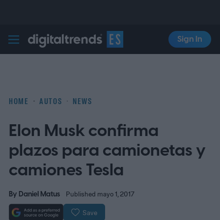
Sign In
Digital Trends Español
HOME
AUTOS
NEWS
Elon Musk confirma
plazos para camionetas y
camiones Tesla
By
Daniel Matus
Published mayo 1, 2017
Save