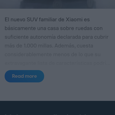
usuarios experimentados puedan
confundirla con la realidad.
El nuevo SUV familiar de Xiaomi es
básicamente una casa sobre ruedas con
suficiente autonomía declarada para cubrir
más de 1.000 millas. Además, cuesta
considerablemente menos de lo que su
extravagante lista de características podría
sugerir. La empresa ha lanzado
Read more
oficialmente el SkyNomad N90 Max en
China por 299.900 yuanes, equivalente a
aproximadamente 44.400 dólares
mediante conversión directa.
Ya están