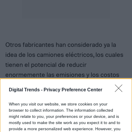
Otros fabricantes han considerado ya la
idea de los camiones eléctricos, los cuales
tienen el potencial de reducir
enormemente las emisiones y los costos
de transporte. Sin embargo, los límites
Digital Trends -
Privacy Preference Center
actuales de la tecnología de baterías para
la gama ha sido un obstáculo importante.
When you visit our website, we store cookies on your
browser to collect information. The information collected
Curiosamente, otra compañía que lleva el
might relate to you, your preferences or your device, and is
mostly used to make the site work as you expect it to and to
nombre de Nikola Tesla, Nikola Motors,
provide a more personalized web experience. However, you