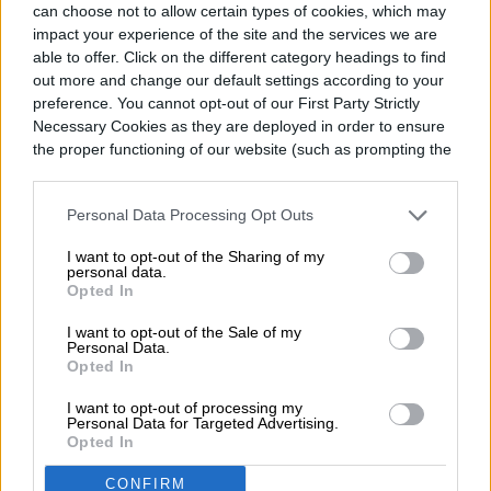
también está desarrollando un camión de
can choose not to allow certain types of cookies, which may
impact your experience of the site and the services we are
cero emisiones. Llamado
Nikola One
,
able to offer. Click on the different category headings to find
combina pilas de combustible de hidrógeno
out more and change our default settings according to your
preference. You cannot opt-out of our First Party Strictly
con baterías.
Necessary Cookies as they are deployed in order to ensure
the proper functioning of our website (such as prompting the
cookie banner and remembering your settings, to log into
your account, to redirect you when you log out, etc.).
Personal Data Processing Opt Outs
Daniel Matus
I want to opt-out of the Sharing of my
personal data.
Opted In
Former Digital Trends Contributor
I want to opt-out of the Sale of my
Personal Data.
Opted In
I want to opt-out of processing my
Personal Data for Targeted Advertising.
Topics
Opted In
CONFIRM