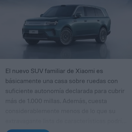
electrónico avisando que tu cuenta será
restringida a menos que actúes de
inmediato, reconocerás el patrón. La
diferencia es que esta campaña se ha
pulido lo suficiente como para que incluso
usuarios experimentados puedan
confundirla con la realidad.
El nuevo SUV familiar de Xiaomi es
básicamente una casa sobre ruedas con
suficiente autonomía declarada para cubrir
más de 1.000 millas. Además, cuesta
considerablemente menos de lo que su
extravagante lista de características podría
sugerir. La empresa ha lanzado