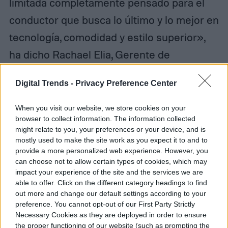
limitada completamente pensado para el
conductor que busca lo último y lo mejor en
tecnología, comodidad y estilo superior»,
ha dicho Rachael Elia, Gerente de
Marketing de Slingshot. «El Grand Touring
Digital Trends -
Privacy Preference Center
LE es la oferta perfecta, ya sea que
busques escapar de la ciudad durante el fin
When you visit our website, we store cookies on your
browser to collect information. The information collected
de semana, o atraer sobre ti todas las
might relate to you, your preferences or your device, and is
miradas».
mostly used to make the site work as you expect it to and to
provide a more personalized web experience. However, you
can choose not to allow certain types of cookies, which may
impact your experience of the site and the services we are
able to offer. Click on the different category headings to find
out more and change our default settings according to your
Daniel Matus
preference. You cannot opt-out of our First Party Strictly
Necessary Cookies as they are deployed in order to ensure
Former Digital Trends Contributor
the proper functioning of our website (such as prompting the