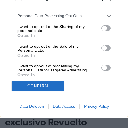
cookie banner and remembering your settings, to log into
your account, to redirect you when you log out, etc.).
Personal Data Processing Opt Outs
I want to opt-out of the Sharing of my
personal data.
Topics
Opted In
I want to opt-out of the Sale of my
Homepage
Personal Data.
Opted In
I want to opt-out of processing my
Personal Data for Targeted Advertising.
Opted In
AUTOS
CONFIRM
Lamborghini revive la
Data Deletion
Data Access
Privacy Policy
leyenda del Miura con un
exclusivo Revuelto