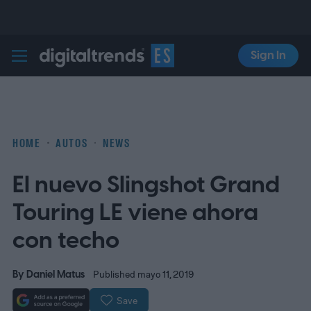
Sign In
Digital Trends Español
HOME
AUTOS
NEWS
El nuevo Slingshot Grand
Touring LE viene ahora
con techo
By
Daniel Matus
Published mayo 11, 2019
Save