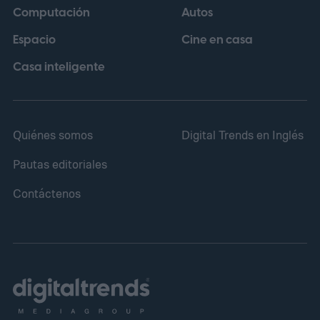
Computación
Autos
ocurre dentro.
Espacio
Cine en casa
Casa inteligente
Quiénes somos
Digital Trends en Inglés
Pautas editoriales
Contáctenos