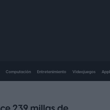
Computación
Entretenimiento
Videojuegos
App
ece 239 millas de