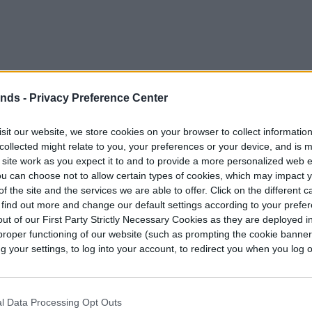
ends -
Privacy Preference Center
sit our website, we store cookies on your browser to collect informatio
collected might relate to you, your preferences or your device, and is 
el
Hyundai Ioniq
, que también tiene sus ediciones
 site work as you expect it to and to provide a more personalized web 
u can choose not to allow certain types of cookies, which may impact 
pletamente eléctricas. El motor eléctrico del
f the site and the services we are able to offer. Click on the different 
s de fuerza (hp) y un torque ​​de 291 libras/pie
 find out more and change our default settings according to your prefe
or un paquete de baterías de iones de litio de 64
ut of our First Party Strictly Necessary Cookies as they are deployed in
proper functioning of our website (such as prompting the cookie banne
uración utilizada por el Soul EV 2020, que
your settings, to log into your account, to redirect you when you log ou
 La automotriz surcoreana ha estimado su rango
lómetros).
l Data Processing Opt Outs