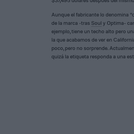
$37,495 dólares después del mismo
Aunque el fabricante lo denomina “c
de la marca -tras
Soul
y Optima- car
ejemplo, tiene un techo alto pero una
la que acabamos de ver en Californi
poco, pero no sorprende. Actualment
quizá la etiqueta responda a una est