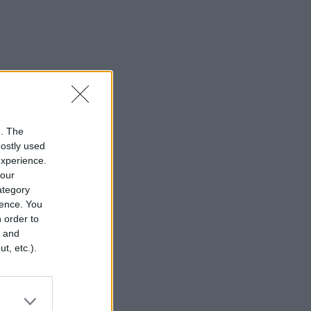
n. The
mostly used
experience.
your
category
rence. You
 order to
r and
t, etc.).