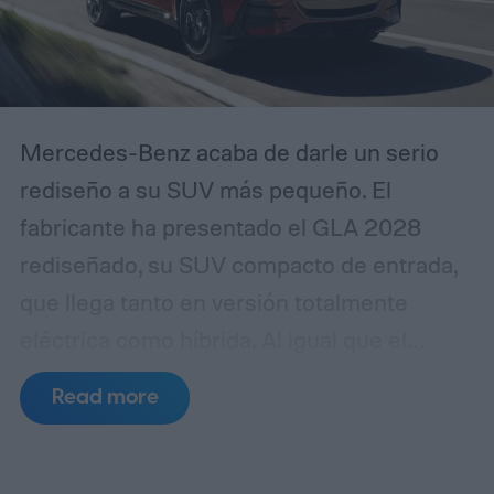
Mercedes-Benz acaba de darle un serio
rediseño a su SUV más pequeño. El
fabricante ha presentado el GLA 2028
rediseñado, su SUV compacto de entrada,
que llega tanto en versión totalmente
eléctrica como híbrida. Al igual que el
sedán recientemente rediseñado de la
Read more
CLA, el GLA ahora se apoya en la
plataforma MMA de nueva generación de
Mercedes.
¿Qué hay de nuevo en el diseño