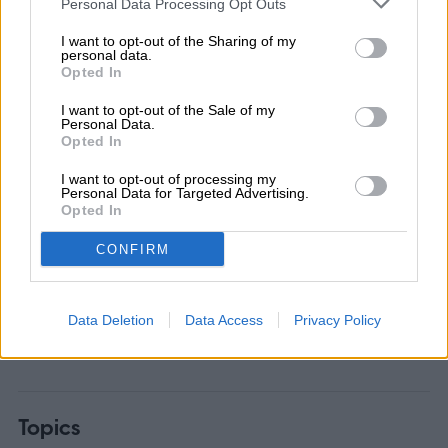
Personal Data Processing Opt Outs
su dinero. Dicho esto, el vehículo tiene un
I want to opt-out of the Sharing of my
personal data.
precio de $98,120 dólares, no es para todo
Opted In
el mundo, pero si es la opción ideal para un
I want to opt-out of the Sale of my
Personal Data.
SUV de lujo.
Opted In
I want to opt-out of processing my
Personal Data for Targeted Advertising.
Opted In
Juan Garcia
CONFIRM
Former Digital Trends Contributor
Data Deletion
Data Access
Privacy Policy
Topics