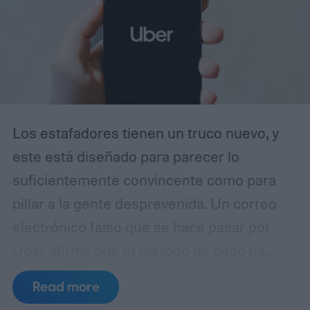
Los estafadores tienen un truco nuevo, y
este está diseñado para parecer lo
suficientemente convincente como para
pillar a la gente desprevenida. Un correo
electrónico falso que se hace pasar por
Uber afirma que tu método de pago ha
caducado y te insta a actualizar tus datos
Read more
de facturación inmediatamente. A simple