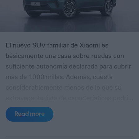
diferencia es que esta campaña se ha
pulido lo suficiente como para que incluso
usuarios experimentados puedan
confundirla con la realidad.
El nuevo SUV familiar de Xiaomi es
básicamente una casa sobre ruedas con
suficiente autonomía declarada para cubrir
más de 1.000 millas. Además, cuesta
considerablemente menos de lo que su
extravagante lista de características podría
sugerir. La empresa ha lanzado
Read more
oficialmente el SkyNomad N90 Max en
China por 299.900 yuanes, equivalente a