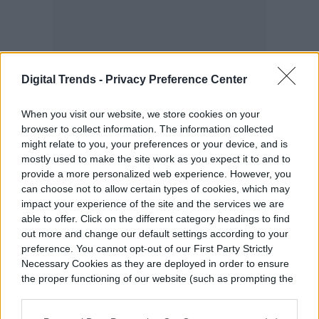
Digital Trends -
Privacy Preference Center
When you visit our website, we store cookies on your
browser to collect information. The information collected
might relate to you, your preferences or your device, and is
mostly used to make the site work as you expect it to and to
provide a more personalized web experience. However, you
can choose not to allow certain types of cookies, which may
En conclusión, el LX 570 tiene todas las
impact your experience of the site and the services we are
características de seguridad y tecnología
able to offer. Click on the different category headings to find
out more and change our default settings according to your
que siempre necesitarás, es hermoso por
preference. You cannot opt-out of our First Party Strictly
Necessary Cookies as they are deployed in order to ensure
dentro y por fuera, y contiene muchos
the proper functioning of our website (such as prompting the
detalles pequeños y bien pensados ​​que te
cookie banner and remembering your settings, to log into
your account, to redirect you when you log out, etc.).
aseguran que estás obteniendo el valor de