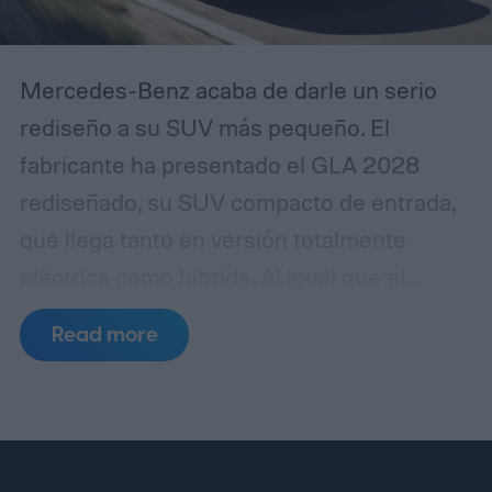
Mercedes-Benz acaba de darle un serio
rediseño a su SUV más pequeño. El
fabricante ha presentado el GLA 2028
rediseñado, su SUV compacto de entrada,
que llega tanto en versión totalmente
eléctrica como híbrida. Al igual que el
sedán recientemente rediseñado de la
Read more
CLA, el GLA ahora se apoya en la
plataforma MMA de nueva generación de
Mercedes.
¿Qué hay de nuevo en el diseño
y el tren motriz del GLA 2028?