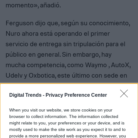
momento», añadió.
Ferguson dijo que, según su conocimiento,
Nuro ahora está operando el primer
servicio de entrega sin tripulación para el
público en general. Sin embargo, hay
mucha competencia, como Waymo , AutoX,
Udelv y Oxbotica, este último con sede en
el Reino Unido, por nombrar algunos que ya
están realizando pruebas para ofrecer
Digital Trends -
Privacy Preference Center
servicios similares.
When you visit our website, we store cookies on your
browser to collect information. The information collected
might relate to you, your preferences or your device, and is
mostly used to make the site work as you expect it to and to
provide a more personalized web experience. However, you