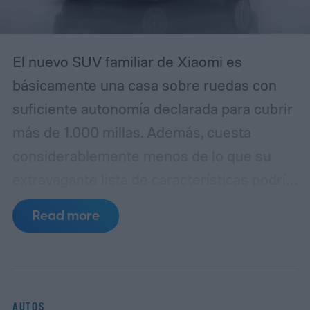
usuarios experimentados puedan
confundirla con la realidad.
El nuevo SUV familiar de Xiaomi es
básicamente una casa sobre ruedas con
suficiente autonomía declarada para cubrir
más de 1.000 millas. Además, cuesta
considerablemente menos de lo que su
extravagante lista de características podría
sugerir. La empresa ha lanzado
Read more
oficialmente el SkyNomad N90 Max en
China por 299.900 yuanes, equivalente a
aproximadamente 44.400 dólares
mediante conversión directa.
Ya están
AUTOS