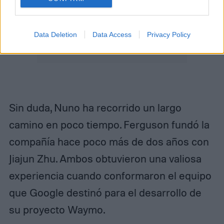
Data Deletion
Data Access
Privacy Policy
Sin duda, Nuno ha recorrido un largo
camino en poco tiempo. Ferguson fundó la
compañía hace poco más de dos años con
Jiajun Zhu. Ambos obtuvieron una valiosa
experiencia cuando conformaron el equipo
que Google destinó para el desarrollo de
su proyecto Waymo.