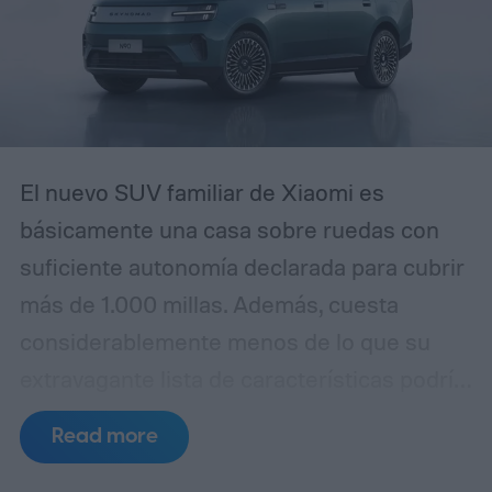
inmediato, reconocerás el patrón. La
diferencia es que esta campaña se ha
pulido lo suficiente como para que incluso
usuarios experimentados puedan
confundirla con la realidad.
El nuevo SUV familiar de Xiaomi es
básicamente una casa sobre ruedas con
suficiente autonomía declarada para cubrir
más de 1.000 millas. Además, cuesta
considerablemente menos de lo que su
extravagante lista de características podría
sugerir. La empresa ha lanzado
Read more
oficialmente el SkyNomad N90 Max en
China por 299.900 yuanes, equivalente a