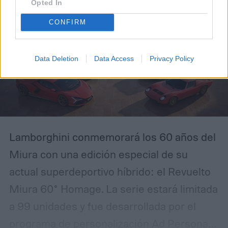
Opted In
CONFIRM
Data Deletion
Data Access
Privacy Policy
Lamborghini conmemorará los 60 años del
Miura con una edición especial de su
actual superdeportivo híbrido: el Revuelto
Miura 60° Homage. La serie estará limitada
a 99 unidades y fue desarrollada por el
programa de personalización Ad Personam