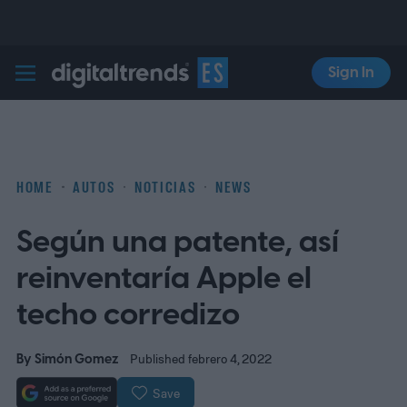
Sign In
Digital Trends Español
HOME
AUTOS
NOTICIAS
NEWS
Según una patente, así
reinventaría Apple el
techo corredizo
By
Simón Gomez
Published febrero 4, 2022
Save