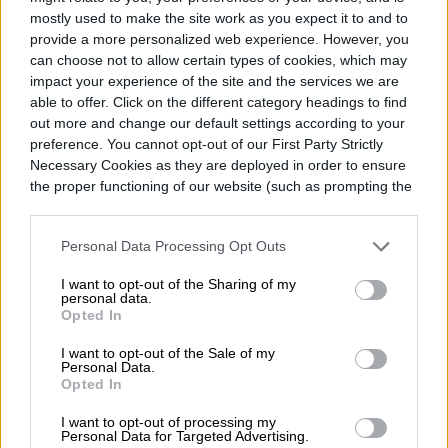
mostly used to make the site work as you expect it to and to
provide a more personalized web experience. However, you
Topics
can choose not to allow certain types of cookies, which may
impact your experience of the site and the services we are
able to offer. Click on the different category headings to find
Noticias
Homepage
out more and change our default settings according to your
preference. You cannot opt-out of our First Party Strictly
Necessary Cookies as they are deployed in order to ensure
the proper functioning of our website (such as prompting the
cookie banner and remembering your settings, to log into
AUTOS
your account, to redirect you when you log out, etc.).
Personal Data Processing Opt Outs
Lamborghini revive la
I want to opt-out of the Sharing of my
personal data.
leyenda del Miura con un
Opted In
exclusivo Revuelto
I want to opt-out of the Sale of my
Personal Data.
Opted In
I want to opt-out of processing my
Personal Data for Targeted Advertising.